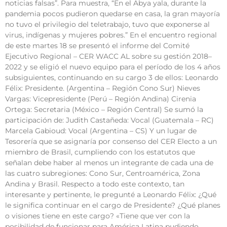
noticias falsas”. Para muestra, “En el Abya yala, durante la
pandemia pocos pudieron quedarse en casa, la gran mayoría
no tuvo el privilegio del teletrabajo, tuvo que exponerse al
virus, indígenas y mujeres pobres.” En el encuentro regional
de este martes 18 se presentó el informe del Comité
Ejecutivo Regional – CER WACC AL sobre su gestión 2018–
2022 y se eligió el nuevo equipo para el período de los 4 años
subsiguientes, continuando en su cargo 3 de ellos: Leonardo
Félix: Presidente. (Argentina – Región Cono Sur) Nieves
Vargas: Vicepresidente (Perú – Región Andina) Cirenia
Ortega: Secretaria (México – Región Central) Se sumó la
participación de: Judith Castañeda: Vocal (Guatemala – RC)
Marcela Gabioud: Vocal (Argentina – CS) Y un lugar de
Tesorería que se asignaría por consenso del CER Electo a un
miembro de Brasil, cumpliendo con los estatutos que
señalan debe haber al menos un integrante de cada una de
las cuatro subregiones: Cono Sur, Centroamérica, Zona
Andina y Brasil. Respecto a todo este contexto, tan
interesante y pertinente, le pregunté a Leonardo Félix: ¿Qué
le significa continuar en el cargo de Presidente? ¿Qué planes
o visiones tiene en este cargo? «Tiene que ver con la
posibilidad de funcionar para América Latina pudiendo