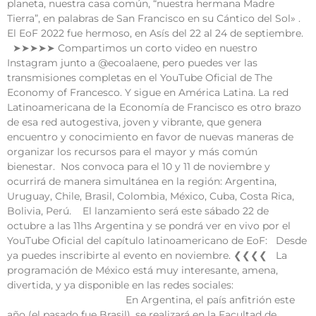
planeta, nuestra casa común, “nuestra hermana Madre
Tierra”, en palabras de San Francisco en su Cántico del Sol» .
El EoF 2022 fue hermoso, en Asís del 22 al 24 de septiembre.
➤➤➤➤➤ Compartimos un corto video en nuestro
Instagram junto a @ecoalaene, pero puedes ver las
transmisiones completas en el YouTube Oficial de The
Economy of Francesco. Y sigue en América Latina. La red
Latinoamericana de la Economía de Francisco es otro brazo
de esa red autogestiva, joven y vibrante, que genera
encuentro y conocimiento en favor de nuevas maneras de
organizar los recursos para el mayor y más común
bienestar. Nos convoca para el 10 y 11 de noviembre y
ocurrirá de manera simultánea en la región: Argentina,
Uruguay, Chile, Brasil, Colombia, México, Cuba, Costa Rica,
Bolivia, Perú. El lanzamiento será este sábado 22 de
octubre a las 11hs Argentina y se pondrá ver en vivo por el
YouTube Oficial del capítulo latinoamericano de EoF: Desde
ya puedes inscribirte al evento en noviembre. ❮❮❮❮ La
programación de México está muy interesante, amena,
divertida, y ya disponible en las redes sociales:
En Argentina, el país anfitrión este
año (el pasado fue Brasil), se realizará en la Facultad de