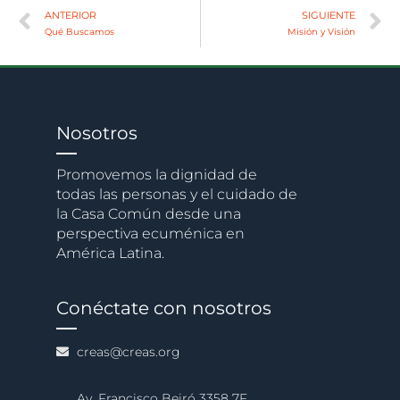
ANTERIOR
SIGUIENTE
Qué Buscamos
Misión y Visión
Nosotros
Promovemos la dignidad de
todas las personas y el cuidado de
la Casa Común desde una
perspectiva ecuménica en
América Latina.
Conéctate con nosotros
creas@creas.org
Av. Francisco Beiró 3358 7F.