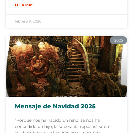
LEER MÁS
febrero 9, 2026
2025
Mensaje de Navidad 2025
“Porque nos ha nacido un niño, se nos ha
concedido un hijo; la soberanía reposará sobre
sus hombros, y se le darán estos nombres: