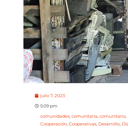
julio 7, 2023
5:09 pm
comunidades
,
comunitaria
,
comunitario
,
Cooperación
,
Cooperativas
,
Desarrollo
,
Dí