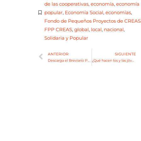
de las cooperativas
,
economía
,
economía
popular
,
Economía Social
,
economías
,
Fondo de Pequeños Proyectos de CREAS
FPP CREAS
,
global
,
local
,
nacional
,
Solidaria y Popular
ANTERIOR
SIGUIENTE
Descarga el Breviario PAMPA 2030 sobre el aporte de las OBF al Desarrollo Sostenible
¿Qué hacen los y las jóvenes para transformar los territorios? Algunos proyectos apoyados por CREAS