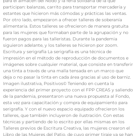
para el almacén del Nodo y la feria solidaria de la que
participan: balanzas, carrito para transportar mercadería y
estantes que hicieron más cómodas y prácticas las ventas.
Por otro lado, empezaron a ofrecer talleres de soberanía
alimentaria. Estos talleres se ofrecieron de manera gratuita
para las mujeres que formaban parte de la agrupación y no
fueron pagos para las talleristas. Durante la pandemia
siguieron adelante, y los talleres se hicieron por zoom.
Escritura y serigrafía La serigrafía es una técnica de
impresión en el método de reproducción de documentos e
imágenes sobre cualquier material, que consiste en transferir
una tinta a través de una malla tensada en un marco que
deja o no pasar la tinta en cada área gracias al uso de barniz.
Imagen ilustrativa, Positivos© Teniendo en cuenta la
experiencia del primer proyecto con el FPP CREAS y saliendo
de la pandemia, presentaron una nueva propuesta al Fondo,
esta vez para capacitación y compra de equipamiento para
serigrafía. Y con el nuevo espacio equipado ofrecieron los
talleres, que también incluyeron de ilustración. Con estas
técnicas y partiendo de lo escrito por ellas mismas en los
Talleres previos de Escritura Creativa, las mujeres crearon el
Libro de las Mujeres del Patio, de cuyo primer tiraje ya se han