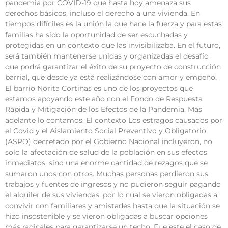
pandemia por COVID-19 que hasta hoy amenaza sus
derechos básicos, incluso el derecho a una vivienda. En
tiempos difíciles es la unión la que hace la fuerza y para estas
familias ha sido la oportunidad de ser escuchadas y
protegidas en un contexto que las invisibilizaba. En el futuro,
será también mantenerse unidas y organizadas el desafío
que podrá garantizar el éxito de su proyecto de construcción
barrial, que desde ya está realizándose con amor y empeño.
El barrio Norita Cortiñas es uno de los proyectos que
estamos apoyando este año con el Fondo de Respuesta
Rápida y Mitigación de los Efectos de la Pandemia. Más
adelante lo contamos. El contexto Los estragos causados por
el Covid y el Aislamiento Social Preventivo y Obligatorio
(ASPO) decretado por el Gobierno Nacional incluyeron, no
solo la afectación de salud de la población en sus efectos
inmediatos, sino una enorme cantidad de rezagos que se
sumaron unos con otros. Muchas personas perdieron sus
trabajos y fuentes de ingresos y no pudieron seguir pagando
el alquiler de sus viviendas, por lo cual se vieron obligadas a
convivir con familiares y amistades hasta que la situación se
hizo insostenible y se vieron obligadas a buscar opciones
más radicales para garantizarse un techo. Fue este el caso de