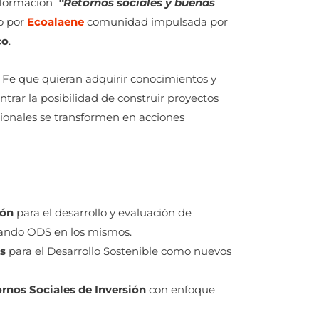
e formación
“Retornos sociales y buenas
o por
Ecoalaene
comunidad impulsada por
co
.
a Fe que quieran adquirir conocimientos y
ntrar la posibilidad de construir proyectos
cionales se transformen en acciones
ión
para el desarrollo y evaluación de
ciando ODS en los mismos.
as
para el Desarrollo Sostenible como nuevos
ornos Sociales de Inversión
con
enfoque