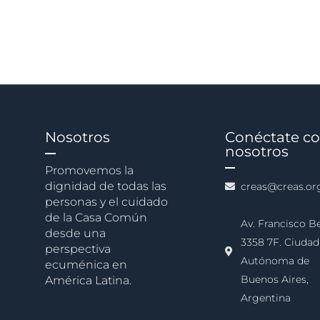
Nosotros
Conéctate c
nosotros
Promovemos la
dignidad de todas las
creas@creas.or
personas y el cuidado
de la Casa Común
Av. Francisco B
desde una
3358 7F. Ciudad
perspectiva
Autónoma de
ecuménica en
Buenos Aires,
América Latina.
Argentina