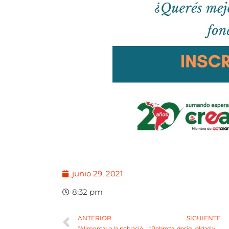
junio 29, 2021
8:32 pm
ANTERIOR
SIGUIENTE
“Alimentar a la población sin dañar el medio ambiente”
“Pobreza, desigualdad y periferias” segunda mesa redonda de Ecoalene