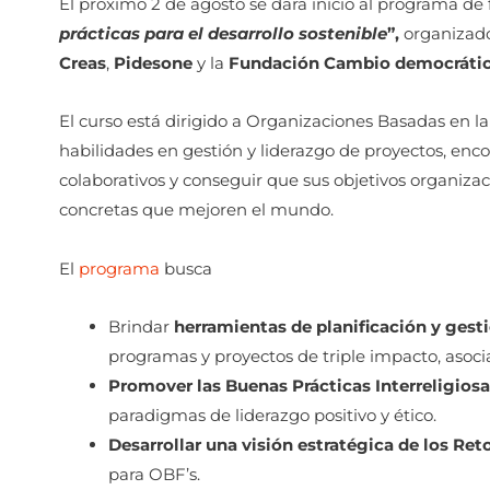
El próximo 2 de agosto se dará inicio al programa d
prácticas para el desarrollo sostenible
”,
organizad
Creas
,
Pidesone
y la
Fundación Cambio democráti
El curso está dirigido a Organizaciones Basadas en l
habilidades en gestión y liderazgo de proyectos, enco
colaborativos y conseguir que sus objetivos organiza
concretas que mejoren el mundo.
El
programa
busca
Brindar
herramientas de planificación y gest
programas y proyectos de triple impacto, aso
Promover las Buenas Prácticas Interreligios
paradigmas de liderazgo positivo y ético.
Desarrollar una visión estratégica de los Ret
para OBF’s.