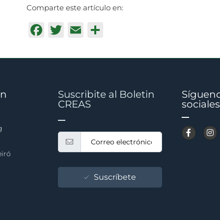
Comparte este artículo en:
Facebook
Twitter
Email
Compartir
on
Suscribite al Boletin
Sígueno
CREAS
sociales
g
eiró
Suscríbete