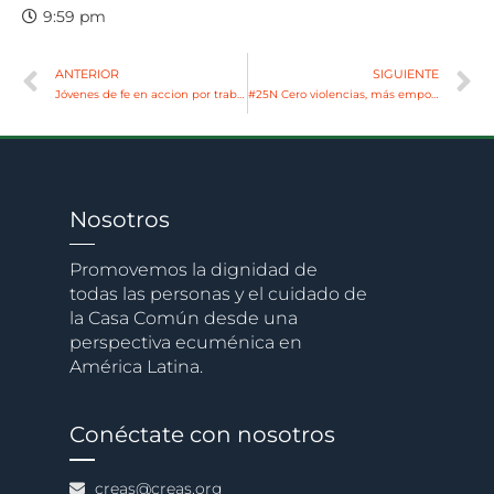
9:59 pm
ANTERIOR
SIGUIENTE
Jóvenes de fe en accion por trabajos decentes y economías conscientes
#25N Cero violencias, más empoderamiento
Nosotros
Promovemos la dignidad de
todas las personas y el cuidado de
la Casa Común desde una
perspectiva ecuménica en
América Latina.
Conéctate con nosotros
creas@creas.org