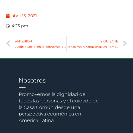
abril 15, 2021
4:23 pm
ANTERIOR
SIGUIENTE
Justicia Social en la economía digital: desafío de inclusión al que estamos llamadas como OBF
Pandemia y Amazonía: Un llamado a la acción, por amor a la Creación
Nosotros
Promovemos la dignidad de
todas las personas y el cuidado de
la Casa Común desde una
perspectiva ecuménica en
América Latina.