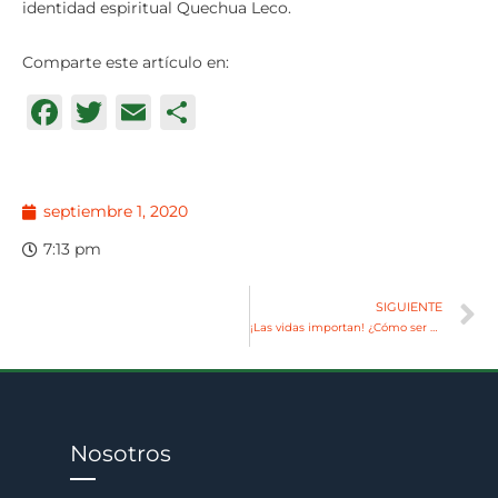
identidad espiritual Quechua Leco.
Comparte este artículo en:
Facebook
Twitter
Email
Compartir
septiembre 1, 2020
7:13 pm
SIGUIENTE
¡Las vidas importan! ¿Cómo ser una voz profética en nuestros días?
Nosotros