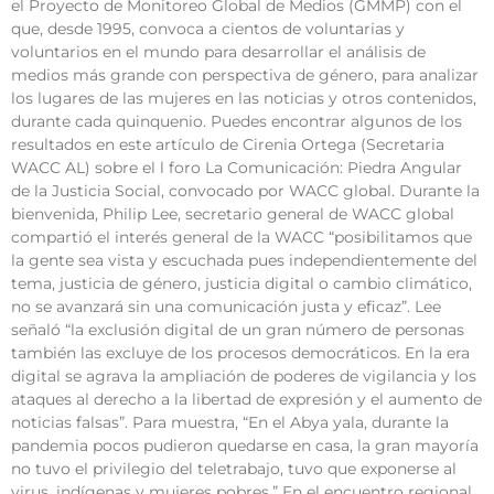
el Proyecto de Monitoreo Global de Medios (GMMP) con el
que, desde 1995, convoca a cientos de voluntarias y
voluntarios en el mundo para desarrollar el análisis de
medios más grande con perspectiva de género, para analizar
los lugares de las mujeres en las noticias y otros contenidos,
durante cada quinquenio. Puedes encontrar algunos de los
resultados en este artículo de Cirenia Ortega (Secretaria
WACC AL) sobre el l foro La Comunicación: Piedra Angular
de la Justicia Social, convocado por WACC global. Durante la
bienvenida, Philip Lee, secretario general de WACC global
compartió el interés general de la WACC “posibilitamos que
la gente sea vista y escuchada pues independientemente del
tema, justicia de género, justicia digital o cambio climático,
no se avanzará sin una comunicación justa y eficaz”. Lee
señaló “la exclusión digital de un gran número de personas
también las excluye de los procesos democráticos. En la era
digital se agrava la ampliación de poderes de vigilancia y los
ataques al derecho a la libertad de expresión y el aumento de
noticias falsas”. Para muestra, “En el Abya yala, durante la
pandemia pocos pudieron quedarse en casa, la gran mayoría
no tuvo el privilegio del teletrabajo, tuvo que exponerse al
virus, indígenas y mujeres pobres.” En el encuentro regional