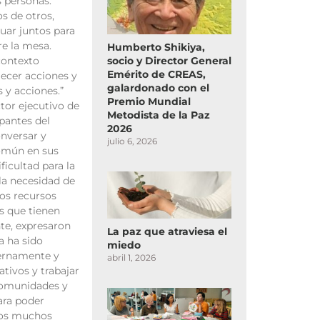
s personas.
 de otros,
tuar juntos para
e la mesa.
Humberto Shikiya,
socio y Director General
contexto
Emérito de CREAS,
lecer acciones y
galardonado con el
s y acciones.”
Premio Mundial
tor ejecutivo de
Metodista de la Paz
pantes del
2026
nversar y
julio 6, 2026
omún en sus
ficultad para la
la necesidad de
 los recursos
 que tienen
te, expresaron
La paz que atraviesa el
a ha sido
miedo
ternamente y
abril 1, 2026
ativos y trabajar
comunidades y
ara poder
mos muchos