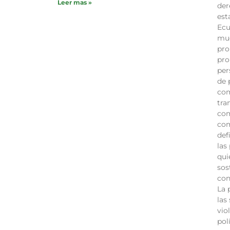
Leer mas »
der
est
Ecu
muc
pro
pro
per
de 
com
tra
com
com
def
las
qui
sos
con
La 
las
vio
pol