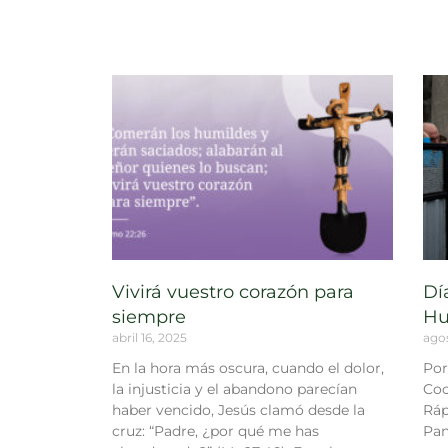
Vivirá vuestro corazón para
Dí
siempre
Hu
abril 16, 2025
agos
En la hora más oscura, cuando el dolor,
Por
la injusticia y el abandono parecían
Coo
haber vencido, Jesús clamó desde la
Ráp
cruz: “Padre, ¿por qué me has
Pan