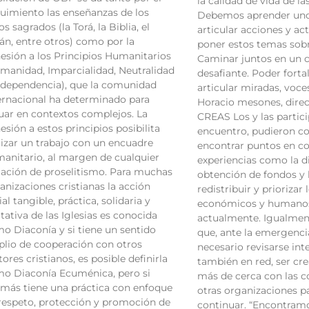
la calidad de vida de la
uimiento las enseñanzas de los
Debemos aprender unos
os sagrados (la Torá, la Biblia, el
articular acciones y ac
án, entre otros) como por la
poner estos temas sobr
esión a los Principios Humanitarios
Caminar juntos en un 
manidad, Imparcialidad, Neutralidad
desafiante. Poder forta
ndependencia), que la comunidad
articular miradas, voce
ernacional ha determinado para
Horacio mesones, direc
uar en contextos complejos. La
CREAS Los y las partici
esión a estos principios posibilita
encuentro, pudieron co
lizar un trabajo con un encuadre
encontrar puntos en c
anitario, al margen de cualquier
experiencias como la di
uación de proselitismo. Para muchas
obtención de fondos y 
anizaciones cristianas la acción
redistribuir y priorizar
ial tangible, práctica, solidaria y
económicos y humanos
itativa de las Iglesias es conocida
actualmente. Igualmen
o Diaconía y si tiene un sentido
que, ante la emergenci
lio de cooperación con otros
necesario revisarse in
tores cristianos, es posible definirla
también en red, ser cre
o Diaconía Ecuménica, pero si
más de cerca con las 
más tiene una práctica con enfoque
otras organizaciones p
respeto, protección y promoción de
continuar. “Encontra