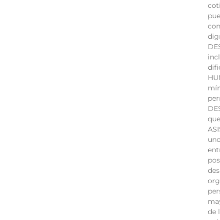
cot
pue
con
dig
DES
inc
dif
HUM
mín
per
DES
que
ASI
uno
ent
pos
des
org
per
may
de 