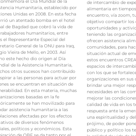
conmemora el Día Mundial de la
de intercambio de expe
stencia Humanitaria, establecido por
alimentaria en tiempos 
iones Unidas en 2008. En esta fecha
encuentro, vía zoom, 
rrió un atentado bomba en el hotel
objetivo compartir los 
al de Bagdad que cobró la vida de
oportunidades y activi
trabajadores humanitarios, entre
teniendo las organizac
os el Representante Especial del
ofrecen asistencia alim
retario General de la ONU para Iraq,
comunidades, para hace
gio Vieira de Mello, en 2003. Así
situación actual de em
o este hecho dio origen al Día
estos encuentros CREA
dial de la Asistencia Humanitaria,
espacios de intercamb
hos otros sucesos han contribuido
con los que se fortalece
nspirar a las personas para actuar por
organizaciones en sus 
enes se encuentran en situación de
brindar una mejor resp
nerabilidad. En esta materia, muchas
necesidades en las co
anizaciones basadas en la fe
mejorar las condiciones
tóricamente se han movilizado para
calidad de vida en los te
ndar asistencia humanitaria a las
respuesta ante la emer
laciones afectadas por los efectos
una espiritualidad y de
ativos de diversos fenómenos
prójimo, de poder pone
iales, políticos y económicos. Esta
público y político los 
piración de OBF se da tanto por el