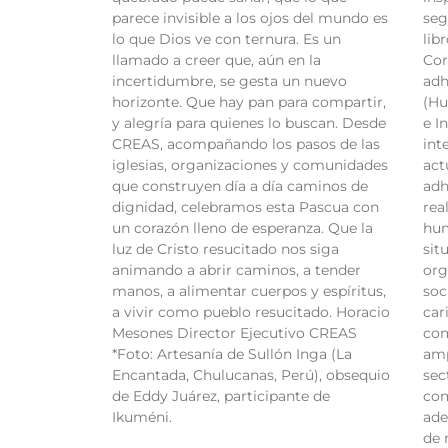
parece invisible a los ojos del mundo es
seg
lo que Dios ve con ternura. Es un
libr
llamado a creer que, aún en la
Cor
incertidumbre, se gesta un nuevo
adh
horizonte. Que hay pan para compartir,
(Hu
y alegría para quienes lo buscan. Desde
e I
CREAS, acompañando los pasos de las
int
iglesias, organizaciones y comunidades
act
que construyen día a día caminos de
adh
dignidad, celebramos esta Pascua con
rea
un corazón lleno de esperanza. Que la
hum
luz de Cristo resucitado nos siga
sit
animando a abrir caminos, a tender
org
manos, a alimentar cuerpos y espíritus,
soc
a vivir como pueblo resucitado. Horacio
car
Mesones Director Ejecutivo CREAS
com
*Foto: Artesanía de Sullón Inga (La
amp
Encantada, Chulucanas, Perú), obsequio
sec
de Eddy Juárez, participante de
com
Ikuméni.
ade
de 