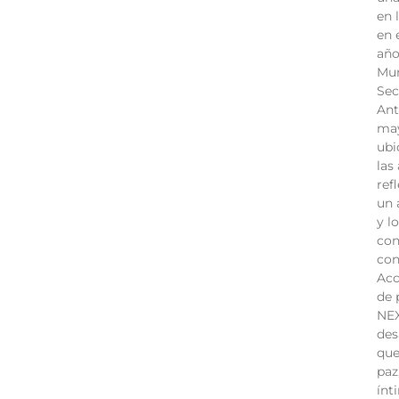
en 
en 
año
Mun
Sec
Ant
may
ubi
las
ref
un 
y l
con
con
Acc
de 
NEX
des
que
paz
ínt