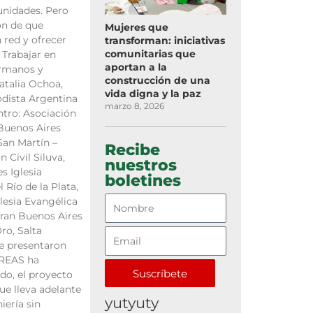
unidades. Pero
ón de que
Mujeres que
red y ofrecer
transforman: iniciativas
comunitarias que
 Trabajar en
aportan a la
rmanos y
construcción de una
atalia Ochoa,
vida digna y la paz
odista Argentina
marzo 8, 2026
ntro: Asociación
 Buenos Aires
San Martín –
Recibe
 Civil Siluva,
nuestros
es Iglesia
boletines
 Río de la Plata,
lesia Evangélica
Gran Buenos Aires
ro, Salta
e presentaron
CREAS ha
Suscríbete
do, el proyecto
ue lleva adelante
yutyuty
iería sin