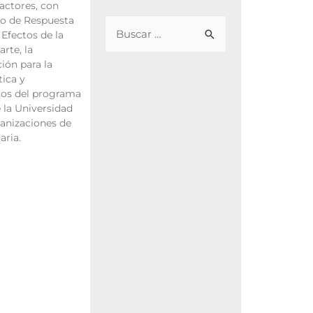
 actores, con
o de Respuesta
Efectos de la
rte, la
ción para la
tica y
tos del programa
 la Universidad
anizaciones de
aria.