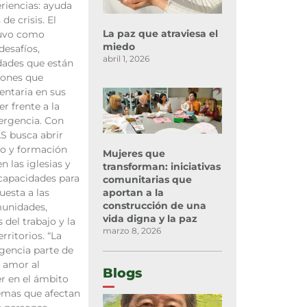
riencias: ayuda
de crisis. El
La paz que atraviesa el
tuvo como
miedo
desafíos,
abril 1, 2026
dades que están
iones que
entaria en sus
r frente a la
ergencia. Con
S busca abrir
io y formación
Mujeres que
n las iglesias y
transforman: iniciativas
capacidades para
comunitarias que
aportan a la
uesta a las
construcción de una
munidades,
vida digna y la paz
 del trabajo y la
marzo 8, 2026
rritorios. “La
gencia parte de
l amor al
Blogs
r en el ámbito
temas que afectan