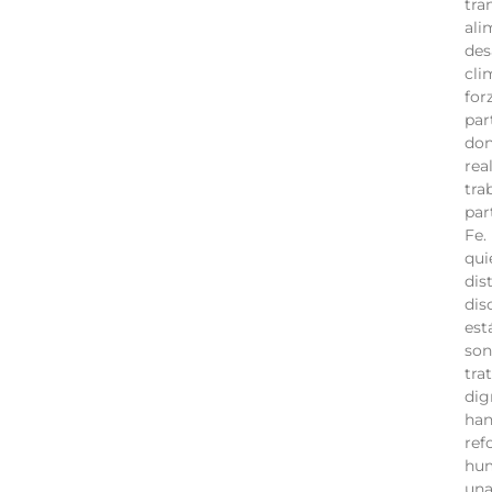
tra
ali
des
cli
for
par
don
rea
tra
par
Fe.
qui
dis
dis
est
son
tra
dig
han
ref
hum
una