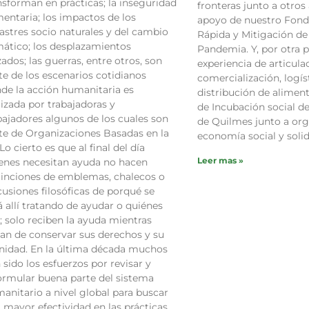
nsforman en prácticas; la inseguridad
fronteras junto a otros
mentaria; los impactos de los
apoyo de nuestro Fond
astres socio naturales y del cambio
Rápida y Mitigación de 
mático; los desplazamientos
Pandemia. Y, por otra pa
zados; las guerras, entre otros, son
experiencia de articula
te de los escenarios cotidianos
comercialización, logís
de la acción humanitaria es
distribución de alimen
lizada por trabajadoras y
de Incubación social de
bajadores algunos de los cuales son
de Quilmes junto a org
te de Organizaciones Basadas en la
economía social y solid
 Lo cierto es que al final del día
Leer mas »
enes necesitan ayuda no hacen
tinciones de emblemas, chalecos o
cusiones filosóficas de porqué se
á allí tratando de ayudar o quiénes
; solo reciben la ayuda mientras
tan de conservar sus derechos y su
nidad. En la última década muchos
 sido los esfuerzos por revisar y
ormular buena parte del sistema
anitario a nivel global para buscar
 mayor efectividad en las prácticas,