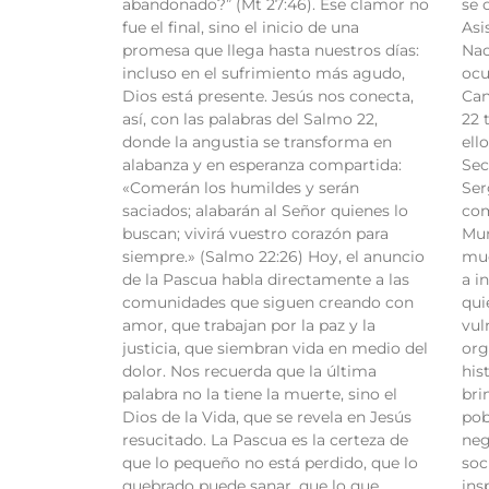
abandonado?” (Mt 27:46). Ese clamor no
se 
fue el final, sino el inicio de una
Asi
promesa que llega hasta nuestros días:
Nac
incluso en el sufrimiento más agudo,
ocu
Dios está presente. Jesús nos conecta,
Can
así, con las palabras del Salmo 22,
22 
donde la angustia se transforma en
ell
alabanza y en esperanza compartida:
Sec
«Comerán los humildes y serán
Ser
saciados; alabarán al Señor quienes lo
com
buscan; vivirá vuestro corazón para
Mun
siempre.» (Salmo 22:26) Hoy, el anuncio
muc
de la Pascua habla directamente a las
a i
comunidades que siguen creando con
qui
amor, que trabajan por la paz y la
vul
justicia, que siembran vida en medio del
org
dolor. Nos recuerda que la última
his
palabra no la tiene la muerte, sino el
bri
Dios de la Vida, que se revela en Jesús
pob
resucitado. La Pascua es la certeza de
neg
que lo pequeño no está perdido, que lo
soc
quebrado puede sanar, que lo que
ins