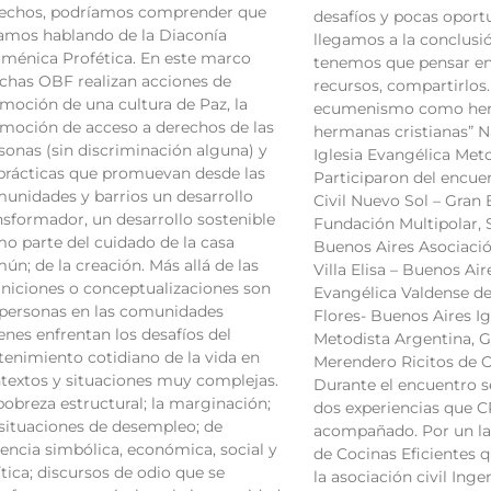
echos, podríamos comprender que
desafíos y pocas oport
amos hablando de la Diaconía
llegamos a la conclusi
ménica Profética. En este marco
tenemos que pensar en 
has OBF realizan acciones de
recursos, compartirlos.
moción de una cultura de Paz, la
ecumenismo como he
moción de acceso a derechos de las
hermanas cristianas” N
sonas (sin discriminación alguna) y
Iglesia Evangélica Met
prácticas que promuevan desde las
Participaron del encue
unidades y barrios un desarrollo
Civil Nuevo Sol – Gran
nsformador, un desarrollo sostenible
Fundación Multipolar, 
o parte del cuidado de la casa
Buenos Aires Asociación
ún; de la creación. Más allá de las
Villa Elisa – Buenos Air
iniciones o conceptualizaciones son
Evangélica Valdense del
 personas en las comunidades
Flores- Buenos Aires Ig
enes enfrentan los desafíos del
Metodista Argentina, 
tenimiento cotidiano de la vida en
Merendero Ricitos de O
textos y situaciones muy complejas.
Durante el encuentro s
pobreza estructural; la marginación;
dos experiencias que 
 situaciones de desempleo; de
acompañado. Por un la
lencia simbólica, económica, social y
de Cocinas Eficientes q
ítica; discursos de odio que se
la asociación civil Ingen