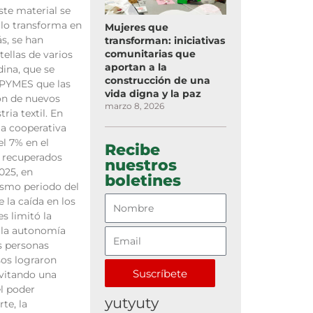
ste material se
lo transforma en
Mujeres que
s, se han
transforman: iniciativas
comunitarias que
ellas de varios
aportan a la
dina, que se
construcción de una
 PYMES que las
vida digna y la paz
ión de nuevos
marzo 8, 2026
ria textil. En
la cooperativa
l 7% en el
Recibe
 recuperados
nuestros
025, en
boletines
smo periodo del
 la caída en los
es limitó la
r la autonomía
s personas
sos lograron
Suscríbete
vitando una
el poder
yutyuty
rte, la