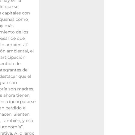
e hay en la
lo que se
s capitales con
pequeñas como
hay más
miento de los
pesar de que
ón ambiental”.
ón ambiental, el
participación
sentido de
ntegrantes del
destacar que el
gran son
oría son madres.
s ahora tienen
ven a incorporarse
han perdido el
hacen. Sienten
, también, y eso
autonomía”,
ativa. A lo largo