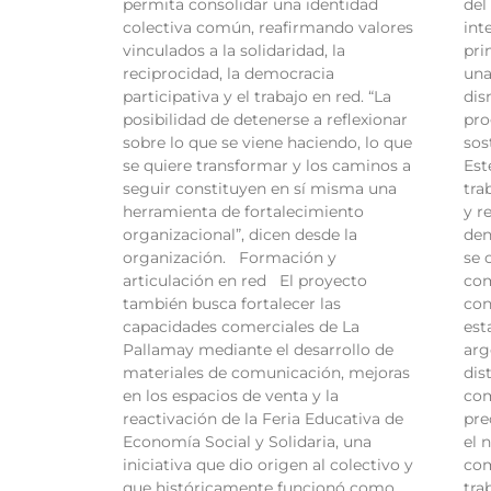
permita consolidar una identidad
del
colectiva común, reafirmando valores
int
vinculados a la solidaridad, la
pri
reciprocidad, la democracia
una
participativa y el trabajo en red. “La
dis
posibilidad de detenerse a reflexionar
pro
sobre lo que se viene haciendo, lo que
sos
se quiere transformar y los caminos a
Est
seguir constituyen en sí misma una
tra
herramienta de fortalecimiento
y r
organizacional”, dicen desde la
den
organización. Formación y
se 
articulación en red El proyecto
com
también busca fortalecer las
con
capacidades comerciales de La
est
Pallamay mediante el desarrollo de
arg
materiales de comunicación, mejoras
dis
en los espacios de venta y la
com
reactivación de la Feria Educativa de
pre
Economía Social y Solidaria, una
el 
iniciativa que dio origen al colectivo y
com
que históricamente funcionó como
tra