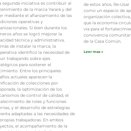
a segunda iniciativa es contribuir al
de estos años, Re-Usar
tenimiento de la marca Yarará y del
como un espacio de ap
ler mediante el afianzamiento de las
organización colectiv
diciones operativas y
que la economía circul
anizacionales. Si bien durante los
vía para el fortalecimie
meros años se logró mejorar la
convivencia comunitari
acidad técnica y administrativa,
de la Casa Común.
más de instalar la marca, la
Leer mas »
perativa identificó la necesidad de
uir trabajando sobre ejes
ratégicos para sostener el
cimiento. Entre los principales
afíos actuales aparecen la
nificación de colecciones por
porada, la optimización de los
anismos de control de calidad, el
talecimiento de roles y funciones
ernas, y el desarrollo de estrategias
venta adaptadas a las necesidades de
 propias trabajadoras. En ambos
yectos, el acompañamiento de la