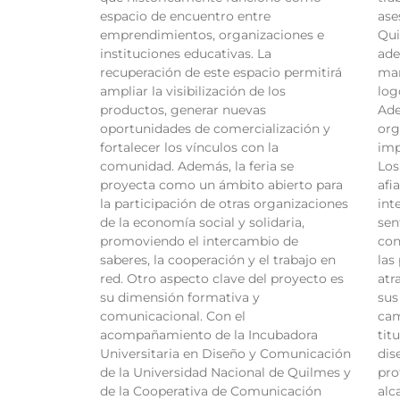
espacio de encuentro entre
ase
emprendimientos, organizaciones e
Qui
instituciones educativas. La
ade
recuperación de este espacio permitirá
mar
ampliar la visibilización de los
log
productos, generar nuevas
Ade
oportunidades de comercialización y
org
fortalecer los vínculos con la
imp
comunidad. Además, la feria se
Los
proyecta como un ámbito abierto para
afi
la participación de otras organizaciones
int
de la economía social y solidaria,
sen
promoviendo el intercambio de
con
saberes, la cooperación y el trabajo en
las
red. Otro aspecto clave del proyecto es
atr
su dimensión formativa y
sus
comunicacional. Con el
cam
acompañamiento de la Incubadora
tit
Universitaria en Diseño y Comunicación
dis
de la Universidad Nacional de Quilmes y
pro
de la Cooperativa de Comunicación
alc