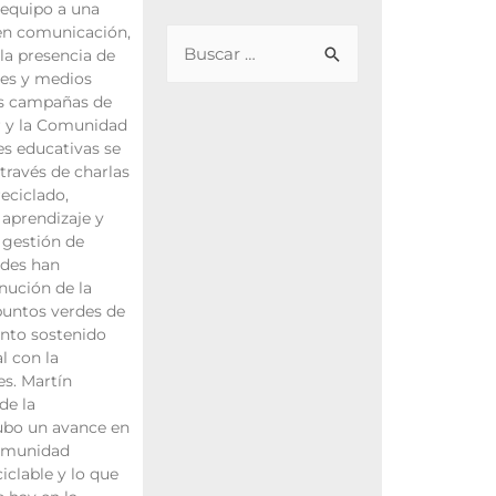
 equipo a una
 en comunicación,
 la presencia de
les y medios
as campañas de
ar y la Comunidad
s educativas se
través de charlas
reciclado,
aprendizaje y
a gestión de
ades han
nución de la
puntos verdes de
ento sostenido
l con la
es. Martín
de la
Hubo un avance en
comunidad
iclable y lo que