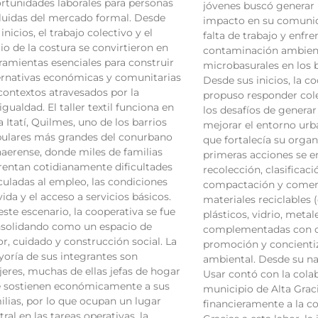
rtunidades laborales para personas
jóvenes buscó generar
luidas del mercado formal. Desde
impacto en su comunid
 inicios, el trabajo colectivo y el
falta de trabajo y enfre
cio de la costura se convirtieron en
contaminación ambien
ramientas esenciales para construir
microbasurales en los b
ernativas económicas y comunitarias
Desde sus inicios, la c
contextos atravesados por la
propuso responder col
igualdad. El taller textil funciona en
los desafíos de generar
la Itatí, Quilmes, uno de los barrios
mejorar el entorno urb
ulares más grandes del conurbano
que fortalecía su organ
aerense, donde miles de familias
primeras acciones se e
rentan cotidianamente dificultades
recolección, clasificaci
culadas al empleo, las condiciones
compactación y comerc
vida y el acceso a servicios básicos.
materiales reciclables (
este escenario, la cooperativa se fue
plásticos, vidrio, metale
solidando como un espacio de
complementadas con 
or, cuidado y construcción social. La
promoción y concienti
oría de sus integrantes son
ambiental. Desde su na
eres, muchas de ellas jefas de hogar
Usar contó con la cola
 sostienen económicamente a sus
municipio de Alta Grac
ilias, por lo que ocupan un lugar
financieramente a la co
tral en las tareas operativas, la