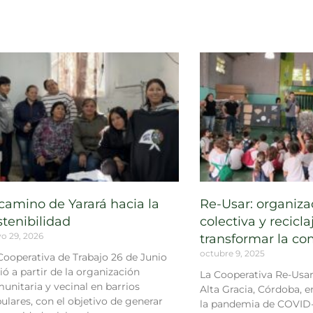
 camino de Yarará hacia la
Re-Usar: organiza
stenibilidad
colectiva y recicla
o 29, 2026
transformar la c
octubre 9, 2025
Cooperativa de Trabajo 26 de Junio
ió a partir de la organización
La Cooperativa Re-Usar
unitaria y vecinal en barrios
Alta Gracia, Córdoba, e
ulares, con el objetivo de generar
la pandemia de COVID-