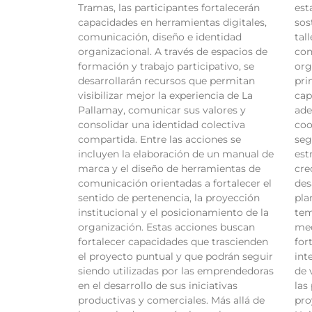
Tramas, las participantes fortalecerán
est
capacidades en herramientas digitales,
sos
comunicación, diseño e identidad
tal
organizacional. A través de espacios de
con
formación y trabajo participativo, se
org
desarrollarán recursos que permitan
pri
visibilizar mejor la experiencia de La
cap
Pallamay, comunicar sus valores y
ade
consolidar una identidad colectiva
coo
compartida. Entre las acciones se
seg
incluyen la elaboración de un manual de
est
marca y el diseño de herramientas de
cre
comunicación orientadas a fortalecer el
des
sentido de pertenencia, la proyección
pla
institucional y el posicionamiento de la
tem
organización. Estas acciones buscan
mec
fortalecer capacidades que trascienden
for
el proyecto puntual y que podrán seguir
int
siendo utilizadas por las emprendedoras
de 
en el desarrollo de sus iniciativas
las
productivas y comerciales. Más allá de
pro