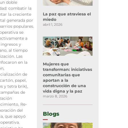
 un doble
ad: combatir la
La paz que atraviesa el
ntar la creciente
miedo
tal generada por
abril 1, 2026
arrios populares.
ooperativa se
ectivamente a
 ingresos y
ano, al tiempo
ización. Las
nfocaron en la
Mujeres que
ón,
transforman: iniciativas
ialización de
comunitarias que
aportan a la
cartón, papel,
construcción de una
s y tetra brik),
vida digna y la paz
campañas de
marzo 8, 2026
zación
cimiento, Re-
boración del
Blogs
ia, que apoyó
operativa.