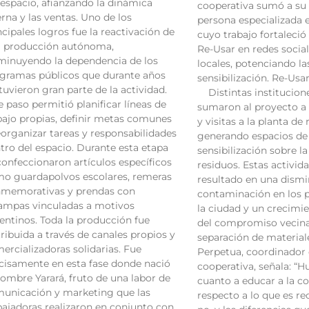
 espacio, afianzando la dinámica
cooperativa sumó a su
erna y las ventas. Uno de los
persona especializada
ncipales logros fue la reactivación de
cuyo trabajo fortaleció
 producción autónoma,
Re-Usar en redes socia
minuyendo la dependencia de los
locales, potenciando l
gramas públicos que durante años
sensibilización. Re-Us
tuvieron gran parte de la actividad.
Distintas institucione
e paso permitió planificar líneas de
sumaron al proyecto a 
bajo propias, definir metas comunes
y visitas a la planta de 
eorganizar tareas y responsabilidades
generando espacios de 
tro del espacio. Durante esta etapa
sensibilización sobre l
confeccionaron artículos específicos
residuos. Estas activid
o guardapolvos escolares, remeras
resultado en una dismi
memorativas y prendas con
contaminación en los 
ampas vinculadas a motivos
la ciudad y un crecimi
entinos. Toda la producción fue
del compromiso vecina
tribuida a través de canales propios y
separación de material
ercializadoras solidarias. Fue
Perpetua, coordinador 
cisamente en esta fase donde nació
cooperativa, señala: “
nombre Yarará, fruto de una labor de
cuanto a educar a la 
unicación y marketing que las
respecto a lo que es rec
bajadoras realizaron en conjunto con