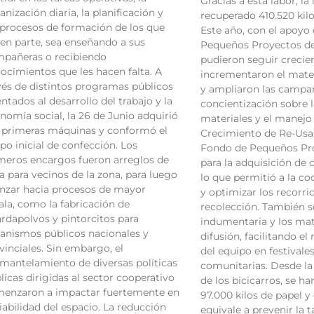
Gracias a esta labor, la 
anización diaria, la planificación y
recuperado 410.520 kilo
 procesos de formación de los que
Este año, con el apoyo
en parte, sea enseñando a sus
Pequeños Proyectos d
pañeras o recibiendo
pudieron seguir crecie
ocimientos que les hacen falta. A
incrementaron el mater
vés de distintos programas públicos
y ampliaron las campa
entados al desarrollo del trabajo y la
concientización sobre 
nomía social, la 26 de Junio adquirió
materiales y el manejo 
 primeras máquinas y conformó el
Crecimiento de Re-Us
po inicial de confección. Los
Fondo de Pequeños Pro
meros encargos fueron arreglos de
para la adquisición de 
a para vecinos de la zona, para luego
lo que permitió a la co
nzar hacia procesos de mayor
y optimizar los recorri
ala, como la fabricación de
recolección. También s
rdapolvos y pintorcitos para
indumentaria y los mat
anismos públicos nacionales y
difusión, facilitando e
vinciales. Sin embargo, el
del equipo en festivale
mantelamiento de diversas políticas
comunitarias. Desde l
licas dirigidas al sector cooperativo
de los bicicarros, se h
enzaron a impactar fuertemente en
97.000 kilos de papel y
viabilidad del espacio. La reducción
equivale a prevenir la t