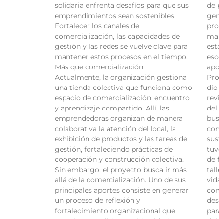
solidaria enfrenta desafíos para que sus
de 
emprendimientos sean sostenibles.
gen
Fortalecer los canales de
pro
comercialización, las capacidades de
man
gestión y las redes se vuelve clave para
est
mantener estos procesos en el tiempo.
esc
Más que comercialización
apo
Actualmente, la organización gestiona
Pro
una tienda colectiva que funciona como
dio
espacio de comercialización, encuentro
rev
y aprendizaje compartido. Allí, las
del
emprendedoras organizan de manera
bus
colaborativa la atención del local, la
con
exhibición de productos y las tareas de
sus
gestión, fortaleciendo prácticas de
tuv
cooperación y construcción colectiva.
de 
Sin embargo, el proyecto busca ir más
tal
allá de la comercialización. Uno de sus
vid
principales aportes consiste en generar
com
un proceso de reflexión y
des
fortalecimiento organizacional que
par