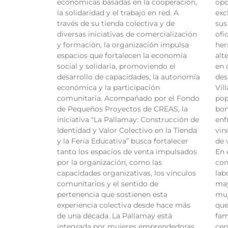
económicas basadas en la cooperación,
opo
la solidaridad y el trabajo en red. A
exc
través de su tienda colectiva y de
sus
diversas iniciativas de comercialización
ofi
y formación, la organización impulsa
her
espacios que fortalecen la economía
alt
social y solidaria, promoviendo el
en 
desarrollo de capacidades, la autonomía
des
económica y la participación
Vil
comunitaria. Acompañado por el Fondo
pop
de Pequeños Proyectos de CREAS, la
bon
iniciativa “La Pallamay: Construcción de
enf
Identidad y Valor Colectivo en la Tienda
vin
y la Feria Educativa” busca fortalecer
de 
tanto los espacios de venta impulsados
En 
por la organización, como las
con
capacidades organizativas, los vínculos
lab
comunitarios y el sentido de
may
pertenencia que sostienen esta
muj
experiencia colectiva desde hace más
que
de una década. La Pallamay está
fam
integrada por mujeres emprendedoras,
cen