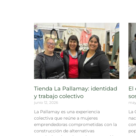
Tienda La Pallamay: identidad
El
y trabajo colectivo
so
junio 12, 2026
may
La Pallamay es una experiencia
La 
colectiva que reúne a mujeres
nac
emprendedoras comprometidas con la
com
construcción de alternativas
pop