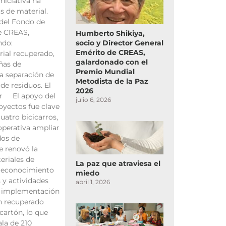
iniciativa ha
s de material.
 del Fondo de
e CREAS,
Humberto Shikiya,
socio y Director General
ndo:
Emérito de CREAS,
ial recuperado,
galardonado con el
ñas de
Premio Mundial
la separación de
Metodista de la Paz
de residuos. El
2026
ar El apoyo del
julio 6, 2026
yectos fue clave
cuatro bicicarros,
operativa ampliar
dos de
e renovó la
eriales de
La paz que atraviesa el
l reconocimiento
miedo
s y actividades
abril 1, 2026
a implementación
an recuperado
 cartón, lo que
ala de 210