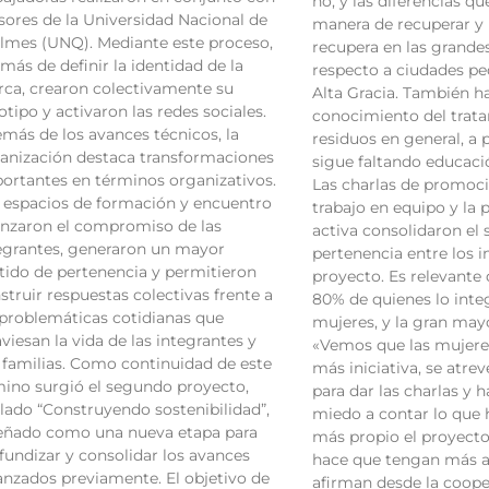
no, y las diferencias qu
sores de la Universidad Nacional de
manera de recuperar y 
lmes (UNQ). Mediante este proceso,
recupera en las grande
más de definir la identidad de la
respecto a ciudades 
ca, crearon colectivamente su
Alta Gracia. También 
otipo y activaron las redes sociales.
conocimiento del trata
más de los avances técnicos, la
residuos en general, a 
anización destaca transformaciones
sigue faltando educaci
ortantes en términos organizativos.
Las charlas de promoci
 espacios de formación y encuentro
trabajo en equipo y la 
anzaron el compromiso de las
activa consolidaron el 
egrantes, generaron un mayor
pertenencia entre los i
tido de pertenencia y permitieron
proyecto. Es relevante 
struir respuestas colectivas frente a
80% de quienes lo inte
 problemáticas cotidianas que
mujeres, y la gran may
aviesan la vida de las integrantes y
«Vemos que las mujere
 familias. Como continuidad de este
más iniciativa, se atre
ino surgió el segundo proyecto,
para dar las charlas y 
ulado “Construyendo sostenibilidad”,
miedo a contar lo que 
eñado como una nueva etapa para
más propio el proyecto
fundizar y consolidar los avances
hace que tengan más 
anzados previamente. El objetivo de
afirman desde la cooper