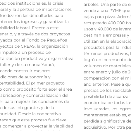
pedidos institucionales, la crisis
árboles. Una parte de e
eral y la apertura de importaciones
vende a una PYME que 
fundizaron las dificultades para
cajas para pizza. Ademá
tener los ingresos y garantizar la
recuperado 400.000 bot
abilidad laboral. Frente a este
usos y 40.000 de lavan
enario, y a través de dos proyectos
destinan a empresas y
yados por el Fondo de Pequeños
utilizan en la elaborac
yectos de CREAS, la organización
productos para la indust
 impulso a un proceso de
términos productivos, 
italización productiva y organizativa
logró un incremento de
 taller y de su marca Yarará,
volumen de materiales
cando construir mejores
entre enero y julio de 2
diciones de autonomía y
comparación con el mi
tentabilidad. El primer proyecto
año anterior. Pese a que
o como propósito fortalecer el área
precios de los reciclabl
fabricación y comercialización del
posibilidad de alcanza
ler para mejorar las condiciones de
económica de todas la
a de sus integrantes y de la
involucradas, los ingre
unidad. Desde la cooperativa
mantenerse estables, e
tacan que este proceso fue clave
pérdida significativa d
a comenzar a proyectar la viabilidad
adquisitivo. Por otra pa