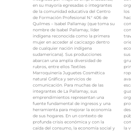
en su mayoría egresadas o integrantes
org
de la comunidad educativa del Centro
los
de Formación Profesional N.° 406 de
hac
Quilmes – Isabel Pallamay (que toma su
com
nombre de Isabel Pallamay, líder
con
indígena reconocida como la primera
tra
mujer en acceder al cacicazgo dentro
ori
de cualquier nación indígena
eco
sudamericana). Sus producciones
sus
abarcan una amplia diversidad de
gru
rubros, entre ellos Textiles
pri
Marroquinería Juguetes Cosmética
rop
natural Gráfica y servicios de
ava
comunicación. Para muchas de las
esc
integrantes de La Pallamay, sus
gua
emprendimientos representan una
org
fuente fundamental de ingresos y una
pro
herramienta para mejorar la economía
des
de sus hogares. En un contexto de
púb
profunda crisis económica y con la
com
caída del consumo, la economía social y
la 