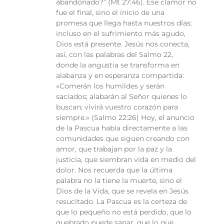
abandonado?” (Mt 27:46). Ese clamor no
fue el final, sino el inicio de una
promesa que llega hasta nuestros días:
incluso en el sufrimiento más agudo,
Dios está presente. Jesús nos conecta,
así, con las palabras del Salmo 22,
donde la angustia se transforma en
alabanza y en esperanza compartida:
«Comerán los humildes y serán
saciados; alabarán al Señor quienes lo
buscan; vivirá vuestro corazón para
siempre.» (Salmo 22:26) Hoy, el anuncio
de la Pascua habla directamente a las
comunidades que siguen creando con
amor, que trabajan por la paz y la
justicia, que siembran vida en medio del
dolor. Nos recuerda que la última
palabra no la tiene la muerte, sino el
Dios de la Vida, que se revela en Jesús
resucitado. La Pascua es la certeza de
que lo pequeño no está perdido, que lo
quebrado puede sanar, que lo que