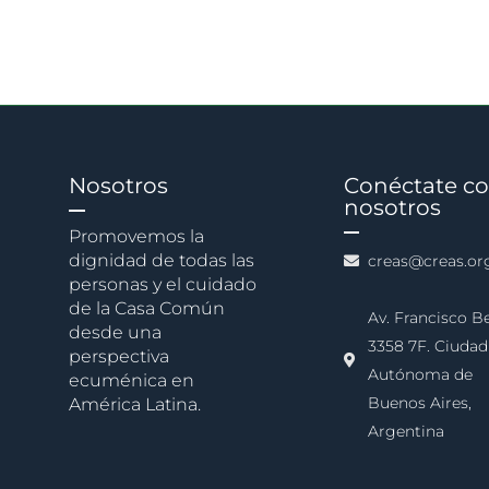
Nosotros
Conéctate c
nosotros
Promovemos la
dignidad de todas las
creas@creas.or
personas y el cuidado
de la Casa Común
Av. Francisco B
desde una
3358 7F. Ciudad
perspectiva
Autónoma de
ecuménica en
Buenos Aires,
América Latina.
Argentina