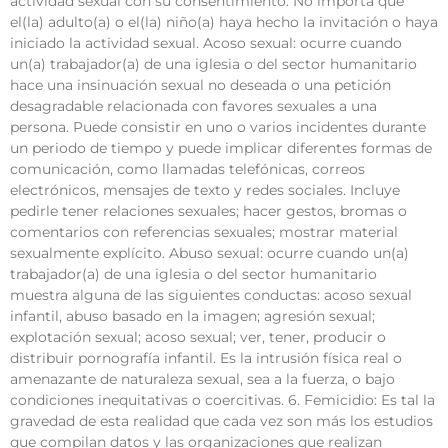
actividad sexual con su consentimiento. No importa que
el(la) adulto(a) o el(la) niño(a) haya hecho la invitación o haya
iniciado la actividad sexual. Acoso sexual: ocurre cuando
un(a) trabajador(a) de una iglesia o del sector humanitario
hace una insinuación sexual no deseada o una petición
desagradable relacionada con favores sexuales a una
persona. Puede consistir en uno o varios incidentes durante
un periodo de tiempo y puede implicar diferentes formas de
comunicación, como llamadas telefónicas, correos
electrónicos, mensajes de texto y redes sociales. Incluye
pedirle tener relaciones sexuales; hacer gestos, bromas o
comentarios con referencias sexuales; mostrar material
sexualmente explícito. Abuso sexual: ocurre cuando un(a)
trabajador(a) de una iglesia o del sector humanitario
muestra alguna de las siguientes conductas: acoso sexual
infantil, abuso basado en la imagen; agresión sexual;
explotación sexual; acoso sexual; ver, tener, producir o
distribuir pornografía infantil. Es la intrusión física real o
amenazante de naturaleza sexual, sea a la fuerza, o bajo
condiciones inequitativas o coercitivas. 6. Femicidio: Es tal la
gravedad de esta realidad que cada vez son más los estudios
que compilan datos y las organizaciones que realizan