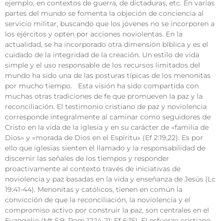
ejemplo, en contextos de guerra, de dictaduras, etc. En varias
partes del mundo se fomenta la objeción de conciencia al
servicio militar, buscando que los jóvenes no se incorporen a
los ejércitos y opten por acciones noviolentas. En la
actualidad, se ha incorporado otra dimensión bíblica y es el
cuidado de la integridad de la creación. Un estilo de vida
simple y el uso responsable de los recursos limitados del
mundo ha sido una de las posturas típicas de los menonitas
por mucho tiempo. Esta visión ha sido compartida con
muchas otras tradiciones de fe que promueven la paz y la
reconciliación. El testimonio cristiano de paz y noviolencia
corresponde integralmente al caminar como seguidores de
Cristo en la vida de la iglesia y en su carácter de «familia de
Dios» y «morada de Dios en el Espíritu» (Ef 2:19,22). Es por
ello que iglesias sienten el llamado y la responsabilidad de
discernir las señales de los tiempos y responder
proactivamente al contexto través de iniciativas de
noviolencia y paz basadas en la vida y enseñanza de Jesús (Lc
19:41-44). Menonitas y católicos, tienen en común la
convicción de que la reconciliación, la noviolencia y el
compromiso activo por construir la paz, son centrales en el
Evangelio (Mt 5:9; Rom 12:14-21; Ef 6:15). El esfuerzo cristiano