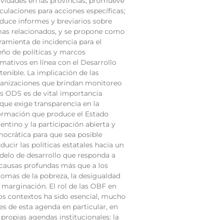
ividades en las provincias; promueve
iculaciones para acciones específicas;
duce informes y breviarios sobre
as relacionados, y se propone como
ramienta de incidencia para el
eño de políticas y marcos
mativos en línea con el Desarrollo
tenible. La implicación de las
anizaciones que brindan monitoreo
os ODS es de vital importancia
que exige transparencia en la
ormación que produce el Estado
entino y la participación abierta y
ocrática para que sea posible
ducir las políticas estatales hacia un
elo de desarrollo que responda a
 causas profundas más que a los
tomas de la pobreza, la desigualdad
a marginación. El rol de las OBF en
os contextos ha sido esencial, mucho
es de esta agenda en particular, en
 propias agendas institucionales: la