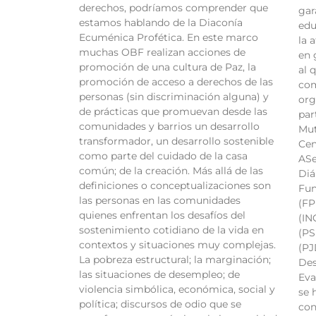
derechos, podríamos comprender que
gar
estamos hablando de la Diaconía
edu
Ecuménica Profética. En este marco
la 
muchas OBF realizan acciones de
en 
promoción de una cultura de Paz, la
al 
promoción de acceso a derechos de las
com
personas (sin discriminación alguna) y
org
de prácticas que promuevan desde las
par
comunidades y barrios un desarrollo
Mut
transformador, un desarrollo sostenible
Cen
como parte del cuidado de la casa
ASe
común; de la creación. Más allá de las
Diá
definiciones o conceptualizaciones son
Fun
las personas en las comunidades
(FP
quienes enfrentan los desafíos del
(IN
sostenimiento cotidiano de la vida en
(PS
contextos y situaciones muy complejas.
(PJ
La pobreza estructural; la marginación;
Des
las situaciones de desempleo; de
Eva
violencia simbólica, económica, social y
se 
política; discursos de odio que se
con