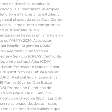
antía de derechos, la salud, la
cación, la alimentación, el empleo,
atención a infancias y juventudes, y
general el cuidado de la Casa Común
que nos llama nuestro compromiso
o cristianos/as. Nueve
anizaciones basadas en la fe forman
te de PAMPA 2030: Asociación
ual Israelita Argentina (AMIA)
tro Regional Ecuménico de
soría y Servicio (CREAS) Centro de
logo Intercultural Alba (CDIA)
dación Protestante Hora de Obrar
HdO) Instituto de Cultura Popular
CUPO) Pastoral Social Evangélica
E) Por los Jóvenes Don Bosco
DB) Promoción Claretiana de
arrollo (PROCLADE) Servicio
ngélico de Diaconía (SEDI) Las OBF
han relacionado desde sus inicios
 temas de desarrollo sabiendo que