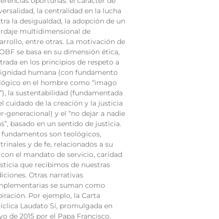
erencias oportunas: el carácter de
versalidad, la centralidad en la lucha
tra la desigualdad, la adopción de un
rdaje multidimensional de
arrollo, entre otras. La motivación de
 OBF se basa en su dimensión ética,
trada en los principios de respeto a
dignidad humana (con fundamento
lógico en el hombre como “imago
”), la sustentabilidad (fundamentada
el cuidado de la creación y la justicia
er-generacional) y el “no dejar a nadie
ás”, basado en un sentido de justicia.
 fundamentos son teológicos,
trinales y de fe, relacionados a su
 con el mandato de servicio, caridad
usticia que recibimos de nuestras
diciones. Otras narrativas
plementarias se suman como
piración. Por ejemplo, la Carta
íclica Laudato Sí, promulgada en
o de 2015 por el Papa Francisco.