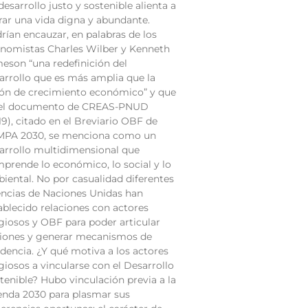
desarrollo justo y sostenible alienta a
rar una vida digna y abundante.
rían encauzar, en palabras de los
nomistas Charles Wilber y Kenneth
eson “una redefinición del
arrollo que es más amplia que la
ión de crecimiento económico” y que
el documento de CREAS-PNUD
19), citado en el Breviario OBF de
PA 2030, se menciona como un
arrollo multidimensional que
prende lo económico, lo social y lo
iental. No por casualidad diferentes
ncias de Naciones Unidas han
ablecido relaciones con actores
igiosos y OBF para poder articular
iones y generar mecanismos de
idencia. ¿Y qué motiva a los actores
igiosos a vincularse con el Desarrollo
tenible? Hubo vinculación previa a la
nda 2030 para plasmar sus