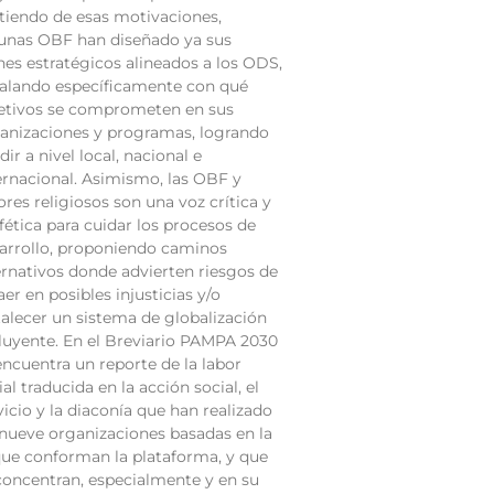
tiendo de esas motivaciones,
unas OBF han diseñado ya sus
nes estratégicos alineados a los ODS,
alando específicamente con qué
etivos se comprometen en sus
anizaciones y programas, logrando
idir a nivel local, nacional e
ernacional. Asimismo, las OBF y
ores religiosos son una voz crítica y
fética para cuidar los procesos de
arrollo, proponiendo caminos
ernativos donde advierten riesgos de
aer en posibles injusticias y/o
talecer un sistema de globalización
luyente. En el Breviario PAMPA 2030
encuentra un reporte de la labor
ial traducida en la acción social, el
vicio y la diaconía que han realizado
 nueve organizaciones basadas en la
que conforman la plataforma, y que
concentran, especialmente y en su