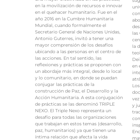
sug
en la movilización de recursos e innovar
uni
en el quehacer humanitario. Fue en el
con
año 2016 en la Cumbre Humanitaria
abo
Mundial, cuando formalmente el
des
Secretario General de Naciones Unidas,
las
Antonio Guterres, invitó a tener una
cen
mayor comprensión de los desafíos
la 
ubicando a las personas en el centro de
teo
las acciones. En tal sentido, las
Dei
reflexiones y prácticas se proponen con
en 
un abordaje más integral, desde lo local
int
y lo comunitario, en donde se puedan
atr
conjugar las prácticas de la
Los
construcción de Paz, el Desarrollo y la
doc
Acción Humanitaria. A esta conjugación
vez
de prácticas se las denominó TRIPLE
y j
NEXO. El Triple Nexo representa un
tra
desafío para todas las organizaciones
com
que trabajan en estos temas (desarrollo,
ins
paz, humanitarios) ya que tienen una
Enc
íntima relación que afecta la vida
may