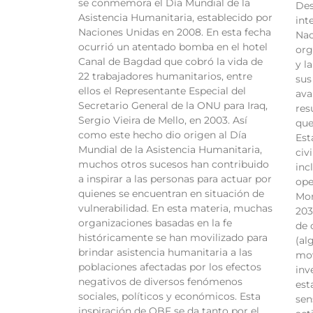
se conmemora el Día Mundial de la
Des
Asistencia Humanitaria, establecido por
int
Naciones Unidas en 2008. En esta fecha
Nac
ocurrió un atentado bomba en el hotel
org
Canal de Bagdad que cobró la vida de
y l
22 trabajadores humanitarios, entre
sus
ellos el Representante Especial del
ava
Secretario General de la ONU para Iraq,
res
Sergio Vieira de Mello, en 2003. Así
que
como este hecho dio origen al Día
Est
Mundial de la Asistencia Humanitaria,
civ
muchos otros sucesos han contribuido
inc
a inspirar a las personas para actuar por
ope
quienes se encuentran en situación de
Mon
vulnerabilidad. En esta materia, muchas
203
organizaciones basadas en la fe
de 
históricamente se han movilizado para
(al
brindar asistencia humanitaria a las
mov
poblaciones afectadas por los efectos
inv
negativos de diversos fenómenos
est
sociales, políticos y económicos. Esta
sen
inspiración de OBF se da tanto por el