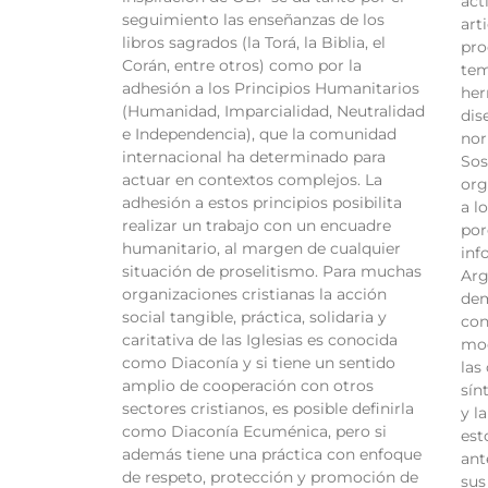
act
seguimiento las enseñanzas de los
art
libros sagrados (la Torá, la Biblia, el
pro
Corán, entre otros) como por la
tem
adhesión a los Principios Humanitarios
her
(Humanidad, Imparcialidad, Neutralidad
dis
e Independencia), que la comunidad
nor
internacional ha determinado para
Sos
actuar en contextos complejos. La
org
adhesión a estos principios posibilita
a l
realizar un trabajo con un encuadre
por
humanitario, al margen de cualquier
inf
situación de proselitismo. Para muchas
Arg
organizaciones cristianas la acción
dem
social tangible, práctica, solidaria y
con
caritativa de las Iglesias es conocida
mod
como Diaconía y si tiene un sentido
las
amplio de cooperación con otros
sín
sectores cristianos, es posible definirla
y l
como Diaconía Ecuménica, pero si
est
además tiene una práctica con enfoque
ant
de respeto, protección y promoción de
sus