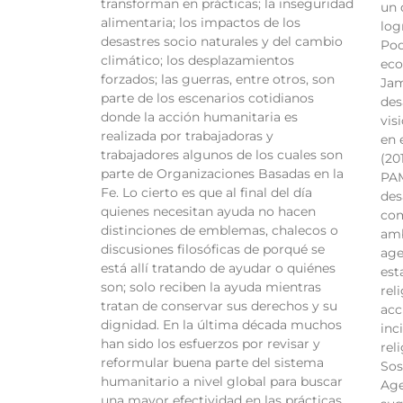
transforman en prácticas; la inseguridad
un 
alimentaria; los impactos de los
log
desastres socio naturales y del cambio
Pod
climático; los desplazamientos
eco
forzados; las guerras, entre otros, son
Jam
parte de los escenarios cotidianos
des
donde la acción humanitaria es
vis
realizada por trabajadoras y
en 
trabajadores algunos de los cuales son
(20
parte de Organizaciones Basadas en la
PAM
Fe. Lo cierto es que al final del día
des
quienes necesitan ayuda no hacen
com
distinciones de emblemas, chalecos o
amb
discusiones filosóficas de porqué se
age
está allí tratando de ayudar o quiénes
est
son; solo reciben la ayuda mientras
rel
tratan de conservar sus derechos y su
acc
dignidad. En la última década muchos
inc
han sido los esfuerzos por revisar y
rel
reformular buena parte del sistema
Sos
humanitario a nivel global para buscar
Age
una mayor efectividad en las prácticas,