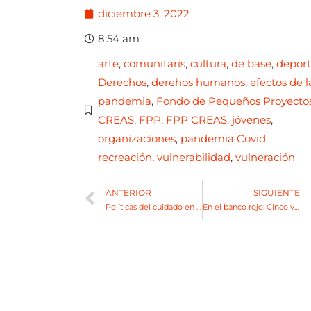
diciembre 3, 2022
8:54 am
arte
,
comunitaris
,
cultura
,
de base
,
depor
Derechos
,
derehos humanos
,
efectos de l
pandemia
,
Fondo de Pequeños Proyecto
CREAS
,
FPP
,
FPP CREAS
,
jóvenes
,
organizaciones
,
pandemia Covid
,
recreación
,
vulnerabilidad
,
vulneración
ANTERIOR
SIGUIENTE
Políticas del cuidado en el Acuerdo de la XV Conferencia Regional de la Mujer, de CEPAL
En el banco rojo: Cinco voces en eco por la eliminación de las violencias basadas en género