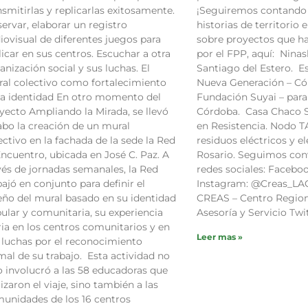
nsmitirlas y replicarlas exitosamente.
¡Seguiremos contando 
ervar, elaborar un registro
historias de territorio
iovisual de diferentes juegos para
sobre proyectos que h
licar en sus centros. Escuchar a otra
por el FPP, aquí: Nina
anización social y sus luchas. El
Santiago del Estero. E
al colectivo como fortalecimiento
Nueva Generación – Có
la identidad En otro momento del
Fundación Suyai – para
yecto Ampliando la Mirada, se llevó
Córdoba. Casa Chaco S
abo la creación de un mural
en Resistencia. Nodo T
ectivo en la fachada de la sede la Red
residuos eléctricos y e
Encuentro, ubicada en José C. Paz. A
Rosario. Seguimos con
vés de jornadas semanales, la Red
redes sociales: Faceb
bajó en conjunto para definir el
Instagram: @Creas_LAC
eño del mural basado en su identidad
CREAS – Centro Regio
ular y comunitaria, su experiencia
Asesoría y Servicio Twi
ria en los centros comunitarios y en
Leer mas »
 luchas por el reconocimiento
mal de su trabajo. Esta actividad no
o involucró a las 58 educadoras que
lizaron el viaje, sino también a las
unidades de los 16 centros