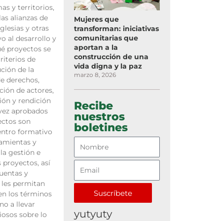
s y territorios,
as alianzas de
Mujeres que
glesias y otras
transforman: iniciativas
comunitarias que
o al desarrollo y
aportan a la
é proyectos se
construcción de una
riterios de
vida digna y la paz
ución de la
marzo 8, 2026
de derechos,
ación de actores,
tión y rendición
Recibe
 vez aprobados
nuestros
ectos son
boletines
ntro formativo
ramientas y
la gestión e
proyectos, así
uentas y
 les permitan
Suscríbete
en los términos
no a llevar
yutyuty
liosos sobre lo