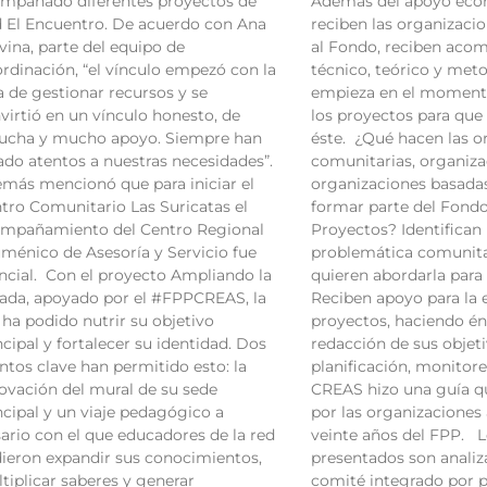
mpañado diferentes proyectos de
Además del apoyo eco
 El Encuentro. De acuerdo con Ana
reciben las organizaci
vina, parte del equipo de
al Fondo, reciben ac
rdinación, “el vínculo empezó con la
técnico, teórico y met
a de gestionar recursos y se
empieza en el moment
virtió en un vínculo honesto, de
los proyectos para que
ucha y mucho apoyo. Siempre han
éste. ¿Qué hacen las o
ado atentos a nuestras necesidades”.
comunitarias, organiza
más mencionó que para iniciar el
organizaciones basadas 
tro Comunitario Las Suricatas el
formar parte del Fond
mpañamiento del Centro Regional
Proyectos? Identifican
ménico de Asesoría y Servicio fue
problemática comunit
ncial. Con el proyecto Ampliando la
quieren abordarla para 
ada, apoyado por el #FPPCREAS, la
Reciben apoyo para la e
 ha podido nutrir su objetivo
proyectos, haciendo énf
ncipal y fortalecer su identidad. Dos
redacción de sus objeti
ntos clave han permitido esto: la
planificación, monitore
ovación del mural de su sede
CREAS hizo una guía q
ncipal y un viaje pedagógico a
por las organizaciones 
ario con el que educadores de la red
veinte años del FPP. 
ieron expandir sus conocimientos,
presentados son analiz
tiplicar saberes y generar
comité integrado por 