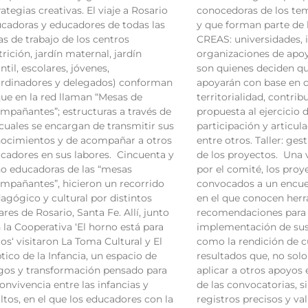
rategias creativas. El viaje a Rosario
conocedoras de los tema
cadoras y educadores de todas las
y que forman parte de l
as de trabajo de los centros
CREAS: universidades, i
trición, jardín maternal, jardín
organizaciones de apoy
antil, escolares, jóvenes,
son quienes deciden qu
rdinadores y delegados) conforman
apoyarán con base en c
que en la red llaman “Mesas de
territorialidad, contrib
mpañantes”; estructuras a través de
propuesta al ejercicio 
 cuales se encargan de transmitir sus
participación y articul
ocimientos y de acompañar a otros
entre otros. Taller: ges
cadores en sus labores. Cincuenta y
de los proyectos. Una
o educadoras de las “mesas
por el comité, los proy
mpañantes”, hicieron un recorrido
convocados a un encue
agógico y cultural por distintos
en el que conocen her
ares de Rosario, Santa Fe. Allí, junto
recomendaciones para 
 la Cooperativa ‘El horno está para
implementación de sus 
los‘ visitaron La Toma Cultural y El
como la rendición de c
ptico de la Infancia, un espacio de
resultados que, no solo
gos y transformación pensado para
aplicar a otros apoyos 
convivencia entre las infancias y
de las convocatorias, si
ltos, en el que los educadores con la
registros precisos y va