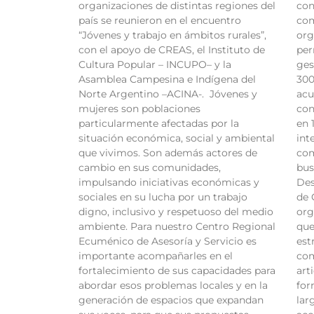
organizaciones de distintas regiones del
con
país se reunieron en el encuentro
com
“Jóvenes y trabajo en ámbitos rurales”,
org
con el apoyo de CREAS, el Instituto de
per
Cultura Popular – INCUPO– y la
ges
Asamblea Campesina e Indígena del
300
Norte Argentino –ACINA-. Jóvenes y
acu
mujeres son poblaciones
con
particularmente afectadas por la
en 
situación económica, social y ambiental
int
que vivimos. Son además actores de
com
cambio en sus comunidades,
bus
impulsando iniciativas económicas y
Des
sociales en su lucha por un trabajo
de 
digno, inclusivo y respetuoso del medio
org
ambiente. Para nuestro Centro Regional
que
Ecuménico de Asesoría y Servicio es
est
importante acompañarles en el
com
fortalecimiento de sus capacidades para
art
abordar esos problemas locales y en la
for
generación de espacios que expandan
lar