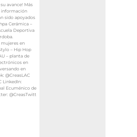
su avance! Más
 e información
an sido apoyados
shpa Cerámica –
scuela Deportiva
rdoba.
 mujeres en
tylo – Hip Hop
AU – planta de
lectrónicos en
versando en
ook: @CreasLAC
 LinkedIn:
nal Ecuménico de
tter: @CreasTwitt