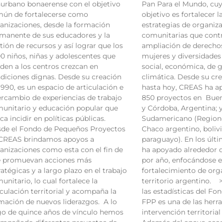
urbano bonaerense con el objetivo
Pan Para el Mundo, cuy
ún de fortalecerse como
objetivo es fortalecer 
anizaciones, desde la formación
estrategias de organiz
manente de sus educadores y la
comunitarias que contr
tión de recursos y así lograr que los
ampliación de derechos
0 niños, niñas y adolescentes que
mujeres y diversidades y
den a los centros crezcan en
social, económica, de 
diciones dignas. Desde su creación
climática. Desde su cr
1990, es un espacio de articulación e
hasta hoy, CREAS ha 
ercambio de experiencias de trabajo
850 proyectos en Buen
unitario y educación popular que
y Córdoba, Argentina; 
ca incidir en políticas públicas.
Sudamericano (Regione
de el Fondo de Pequeños Proyectos
Chaco argentino, boliv
CREAS brindamos apoyos a
paraguayo). En los últ
anizaciones como esta con el fin de
ha apoyado alrededor 
 promuevan acciones más
por año, enfocándose 
ratégicas y a largo plazo en el trabajo
fortalecimiento de org
unitario, lo cual fortalece la
territorio argentino. 
iculación territorial y acompaña la
las estadísticas del Fo
mación de nuevos liderazgos. A lo
FPP es una de las herr
go de quince años de vínculo hemos
intervención territoria