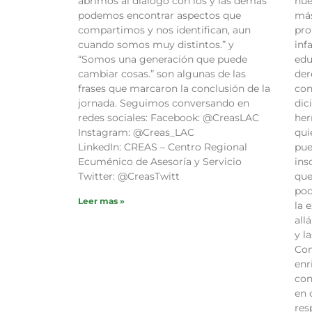
abrimos al diálogo con los y las demás
nue
podemos encontrar aspectos que
más
compartimos y nos identifican, aun
pro
cuando somos muy distintos.” y
inf
“Somos una generación que puede
edu
cambiar cosas.” son algunas de las
der
frases que marcaron la conclusión de la
con
jornada. Seguimos conversando en
dic
redes sociales: Facebook: @CreasLAC
her
Instagram: @Creas_LAC
qui
LinkedIn: CREAS – Centro Regional
pue
Ecuménico de Asesoría y Servicio
ins
Twitter: @CreasTwitt
que
pod
Leer mas »
la 
all
y l
Con
enr
con
en 
res