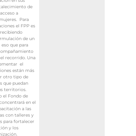
ación en sus
talecimiento de
 acceso a
mujeres. Para
ciones el FPP es
 recibiendo
formulación de un
r eso que para
 acompañamiento
el recorrido. Una
lementar el
ciones están más
r otro tipo de
os que puedan
s territorios.
ño el Fondo de
concentrará en el
citación a las
s con talleres y
s para fortalecer
ión y los
nización.