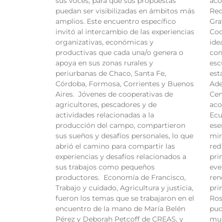
sus voces, para que sus propuestas
aco
puedan ser visibilizadas en ámbitos más
Red
amplios. Este encuentro específico
Gra
invitó al intercambio de las experiencias
Coo
organizativas, económicas y
ide
productivas que cada una/o genera o
con
apoya en sus zonas rurales y
esc
periurbanas de Chaco, Santa Fe,
est
Córdoba, Formosa, Corrientes y Buenos
Ade
Aires. Jóvenes de cooperativas de
Cen
agricultores, pescadores y de
aco
actividades relacionadas a la
Ecu
producción del campo, compartieron
ese
sus sueños y desafíos personales, lo que
mir
abrió el camino para compartir las
red
experiencias y desafíos relacionados a
pri
sus trabajos como pequeños
eve
productores. Economía de Francisco,
ren
Trabajo y cuidado, Agricultura y justicia,
pri
fueron los temas que se trabajaron en el
Ros
encuentro de la mano de María Belén
pud
Pérez y Deborah Petcoff de CREAS, y
mul