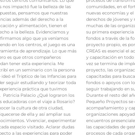
stros centros comunitarios. Lo que
procesos de transform
 nos impactó fue la belleza de las
comunidades, en el for
puestas, pensamos que nuestras
nuevas economías y el
ancias además del derecho a la
derechos de jóvenes y 
cación y alimentación, tienen el
muchas de las organiza
echo a la belleza. Evidenciamos y
su primera experiencia
firmamos algo que ya veníamos
fondos a través de la 
iendo en los centros, el juego es una
proyecto propio, es po
ramienta de aprendizaje. Lo que más
CREAS es esencial el
ero es que otros compañeros
y capacitación en todo 
dan tener esta experiencia. Me
vez se termina de imp
cribí en un seminario con la persona
proyecto, las organiza
 ideó el Tríptico de las Infancias para
capacitadas para busca
er seguir estudiando y teorizar toda
fondos o apoyos con l
experiencia práctica que tuvimos
seguir trabajando en su
á. Patricia Palacio ¿Qué lograron los
Durante el resto del a
as educadoras con el viaje a Rosario?
Pequeño Proyectos se 
ocer la cultura de otra ciudad,
acompañamiento y capa
iquecerse de ella y así ampliar sus
organizaciones apoyada
ocimientos. Vivenciar, experimentar
encuentros presenciale
cada espacio visitado. Aclarar dudas
las capacidades de gest
pecto a las experiencias para poder
procesos de cada orga