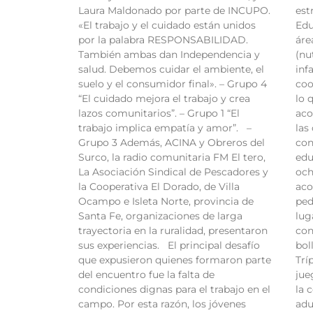
Laura Maldonado por parte de INCUPO.
est
«El trabajo y el cuidado están unidos
Edu
por la palabra RESPONSABILIDAD.
áre
También ambas dan Independencia y
(nu
salud. Debemos cuidar el ambiente, el
inf
suelo y el consumidor final». – Grupo 4
coo
“El cuidado mejora el trabajo y crea
lo 
lazos comunitarios”. – Grupo 1 “El
aco
trabajo implica empatía y amor”. –
las
Grupo 3 Además, ACINA y Obreros del
con
Surco, la radio comunitaria FM El tero,
edu
La Asociación Sindical de Pescadores y
och
la Cooperativa El Dorado, de Villa
aco
Ocampo e Isleta Norte, provincia de
ped
Santa Fe, organizaciones de larga
lug
trayectoria en la ruralidad, presentaron
con
sus experiencias. El principal desafío
bol
que expusieron quienes formaron parte
Trí
del encuentro fue la falta de
jue
condiciones dignas para el trabajo en el
la 
campo. Por esta razón, los jóvenes
adu