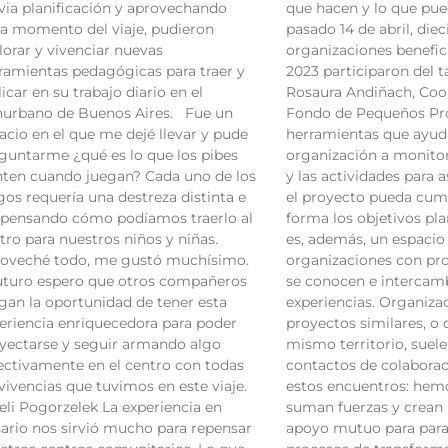
via planificación y aprovechando
que hacen y lo que pue
a momento del viaje, pudieron
pasado 14 de abril, diec
lorar y vivenciar nuevas
organizaciones benefic
ramientas pedagógicas para traer y
2023 participaron del ta
licar en su trabajo diario en el
Rosaura Andiñach, Coo
urbano de Buenos Aires. Fue un
Fondo de Pequeños Pro
acio en el que me dejé llevar y pude
herramientas que ayuda
guntarme ¿qué es lo que los pibes
organización a monitor
nten cuando juegan? Cada uno de los
y las actividades para 
gos requería una destreza distinta e
el proyecto pueda cum
 pensando cómo podíamos traerlo al
forma los objetivos pla
tro para nuestros niños y niñas.
es, además, un espacio 
oveché todo, me gustó muchísimo.
organizaciones con pr
uturo espero que otros compañeros
se conocen e intercam
gan la oportunidad de tener esta
experiencias. Organiza
eriencia enriquecedora para poder
proyectos similares, o 
yectarse y seguir armando algo
mismo territorio, suele
ectivamente en el centro con todas
contactos de colaborac
 vivencias que tuvimos en este viaje.
estos encuentros: hem
eli Pogorzelek La experiencia en
suman fuerzas y crean
ario nos sirvió mucho para repensar
apoyo mutuo para para 