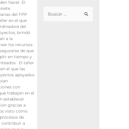
den hacer. El
isiete
iarias del FPP
ller en el que
rdinadora del
yectos, brindó
n a la
ear los recursos
asegurarse de que
plir en tiempo y
nteados. El taller
en el que las
oyectos apoyados
bian
ciones con
que trabajan en el
n establecer
ión gracias a
os visto cómo
 procesos de
contribuir a