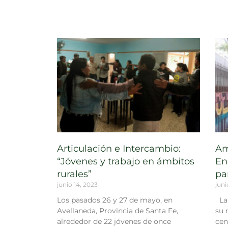
Articulación e Intercambio:
Am
“Jóvenes y trabajo en ámbitos
En
rurales”
pa
junio 14, 2023
juni
Los pasados 26 y 27 de mayo, en
La 
Avellaneda, Provincia de Santa Fe,
su 
alrededor de 22 jóvenes de once
cen