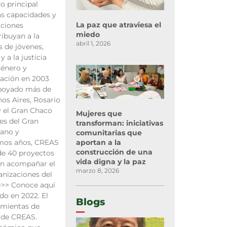
o principal
las capacidades y
La paz que atraviesa el
aciones
miedo
ibuyan a la
abril 1, 2026
 de jóvenes,
 a la justicia
género y
eación en 2003
apoyado más de
os Aires, Rosario
y el Gran Chaco
Mujeres que
s del Gran
transforman: iniciativas
iano y
comunitarias que
aportan a la
imos años, CREAS
construcción de una
de 40 proyectos
vida digna y la paz
en acompañar el
marzo 8, 2026
anizaciones del
>>> Conoce aquí
ndo en 2022. El
Blogs
amientas de
l de CREAS.