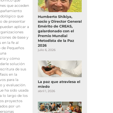
nómico que
ones que acceden
ompañamiento
odológico que
Humberto Shikiya,
socio y Director General
o de presentar
Emérito de CREAS,
 puedan aplicar a
galardonado con el
rganizaciones
Premio Mundial
ciones de base y
Metodista de la Paz
en la fe al
2026
o de Pequeños
julio 6, 2026
 una
aria y cómo
darle solución
scritura de sus
asis en la
vos para la
La paz que atraviesa el
o y evaluación.
miedo
ue ha sido usada
abril 1, 2026
a lo largo de los
Los proyectos
ados por un
personas