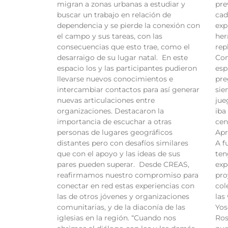
migran a zonas urbanas a estudiar y
pre
buscar un trabajo en relación de
cad
dependencia y se pierde la conexión con
exp
el campo y sus tareas, con las
her
consecuencias que esto trae, como el
rep
desarraigo de su lugar natal. En este
Con
espacio los y las participantes pudieron
esp
llevarse nuevos conocimientos e
pre
intercambiar contactos para así generar
sie
nuevas articulaciones entre
jue
organizaciones. Destacaron la
iba
importancia de escuchar a otras
cen
personas de lugares geográficos
Apr
distantes pero con desafíos similares
A f
que con el apoyo y las ideas de sus
ten
pares pueden superar. Desde CREAS,
exp
reafirmamos nuestro compromiso para
pro
conectar en red estas experiencias con
col
las de otros jóvenes y organizaciones
las
comunitarias, y de la diaconía de las
Yos
iglesias en la región. “Cuando nos
Ros