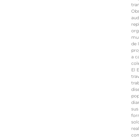
tra
Obs
aud
rep
org
mur
de 
pro
a c
col
El 
tra
tra
dis
pop
dia
sus
for
sol
rea
com