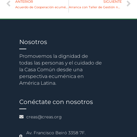
ANTERIOR
SIGUIENTE
Acuerdo de Cooperación ecuménica entre CEBITEPAL – CELAM y CREAS
Arranca con Taller de Gestión nueva tanda del Fondo de Pequeños Proyectos
Nosotros
Promovemos la dignidad de
todas las personas y el cuidado de
la Casa Común desde una
perspectiva ecuménica en
América Latina.
Conéctate con nosotros
creas@creas.org
Av. Francisco Beiró 3358 7F.