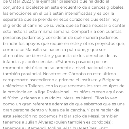
de Qatar 2022 y la ejemplar presencia que ha dado el
conjunto albiceleste en este encuentro de alcances globales,
las emociones en el país están intensificadas y es por la
esperanza que se prende en esos corazones que están hoy
eligiendo el camino de su vida, que se hacía necesario contar
esta historia esta misma semana. Compartirla con cuantas
personas podamos y considerar de qué manera podemos
brindar los apoyos que requieren este y otros proyectos que,
como dice Mansilla se hacen «a pulmón», y que son
alternativa de bienestar y garantía de los derechos de las
infancias y adolescencias. «Estamos pasando por un
momento histórico no solamente a nivel nacional sino
también provincial. Nosotros en Córdoba en este último
campeonato ascendieron a primera el Instituto y Belgrano,
uniéndose a Talleres, con lo que tenemos los tres equipos de
la provincia en la liga Profesional. Los niños crecen aquí con
el fútbol y tienen a sus ídolos. Messi es Messi. Ellos lo ven
como un gran referente además de que sabemos que es una
gran persona dentro y fuera de la cancha. Y para hablar de
esta selección no podemos hablar solo de Messi, también
tenemos a Julián Álvarez (quien también es cordobés);
tenemos a Otamendi, Molina, el Dibu Martínez, Enzo