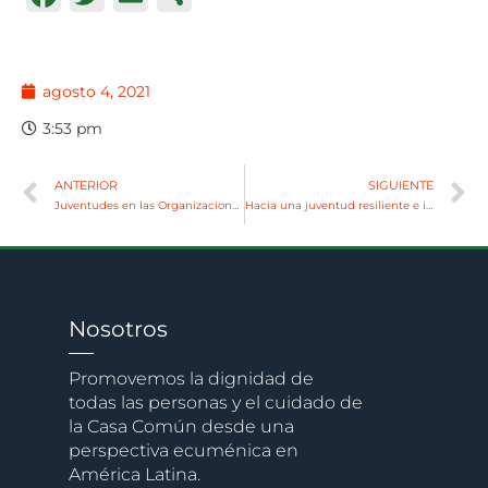
agosto 4, 2021
3:53 pm
ANTERIOR
SIGUIENTE
Juventudes en las Organizaciones. Desafíos y aperturas para construir participación y protagonismo
Hacia una juventud resiliente e inclusiva
Nosotros
Promovemos la dignidad de
todas las personas y el cuidado de
la Casa Común desde una
perspectiva ecuménica en
América Latina.