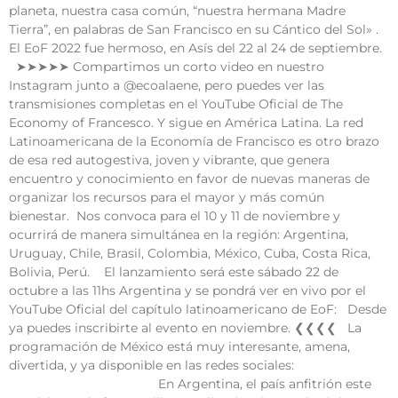
planeta, nuestra casa común, “nuestra hermana Madre
Tierra”, en palabras de San Francisco en su Cántico del Sol» .
El EoF 2022 fue hermoso, en Asís del 22 al 24 de septiembre.
➤➤➤➤➤ Compartimos un corto video en nuestro
Instagram junto a @ecoalaene, pero puedes ver las
transmisiones completas en el YouTube Oficial de The
Economy of Francesco. Y sigue en América Latina. La red
Latinoamericana de la Economía de Francisco es otro brazo
de esa red autogestiva, joven y vibrante, que genera
encuentro y conocimiento en favor de nuevas maneras de
organizar los recursos para el mayor y más común
bienestar. Nos convoca para el 10 y 11 de noviembre y
ocurrirá de manera simultánea en la región: Argentina,
Uruguay, Chile, Brasil, Colombia, México, Cuba, Costa Rica,
Bolivia, Perú. El lanzamiento será este sábado 22 de
octubre a las 11hs Argentina y se pondrá ver en vivo por el
YouTube Oficial del capítulo latinoamericano de EoF: Desde
ya puedes inscribirte al evento en noviembre. ❮❮❮❮ La
programación de México está muy interesante, amena,
divertida, y ya disponible en las redes sociales:
En Argentina, el país anfitrión este