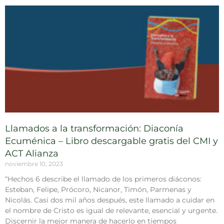
Llamados a la transformación: Diaconía
Ecuménica – Libro descargable gratis del CMI y
ACT Alianza
noviembre 10, 2023
“Hechos 6 describe el llamado de los primeros diáconos:
Esteban, Felipe, Prócoro, Nicanor, Timón, Parmenas y
Nicolás. Casi dos mil años después, este llamado a cuidar en
el nombre de Cristo es igual de relevante, esencial y urgente.
Discernir la mejor manera de hacerlo en tiempos