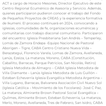
ACT a cargo de Horacio Mesones, Director Ejecutivo de este
Centro Regional Ecuménico de Asesoría y Servicio. Además,
quienes participaron pudieron conocer el trabajo del Fondo
de Pequeños Proyectos de CREAS y la experiencia formativa
de Ikumeni. El proceso continuará en 2024, convocando a
iglesias, comunidades de fe, organizaciones ecuménicas y
comunitarias con trabajo diaconal comunitario. Participaron
del encuentro: Iglesia Presbiteriana San Andrés – Temperley,
Lomás de Zamora Endepa -Equipo Nacional de Pastoral
Aborigen – Tigre, CABA Centro Cristiano Nueva Vida –
Berazategui, Florencio Varela, Lomas de Zamora, Avellaneda,
Lanús, Ezeiza, La matanza, Moreno, CABA (Constitución,
Caballito, Barracas, Parque Patricios, San Nicolás, Retiro)
Iglesia Metodista de Almagro – CABA Iglesia Metodista de
Villa Diamante – Lanús Iglesia Metodista de Luis Guillón –
Esteban Echeverría Iglesia Evangélica Metodista Argentina –
Villa Lugano, Barracas, Balvanera Asociación Civil Nuevo Sol
(Iglesia Católica – Movimiento de los Focolares)- José C Paz,
La matanza, Almirante Brown Pastoral Social Evangélica –
Quilmes, Almirante Brown, Esteban Echeverria, La matanza,
Merlo, Moreno, Avellaneda, Tres de Febrero, San Isidro, CABA