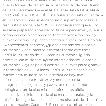
la con-vicción de que será transformadora, llamando a
nuevas formas de ver, actuar y discernir”. Rudelmar Bueno
de Faria, Secretario General ACT Alianza. PARA DESCARGA
EN ESPAÑOL – CLIC AQUÍ. Esta publicación está organizada
en 10 capítulos más un Addendum o suplemento sobre la
respuesta diaconal a la COVID-19, considerando que el libro
se había preparado antes del brote de la pandemia y que sus
consecuencias plantean importantes transformaciones y
nuevos desafíos. Se pueden encontrar temas como: Capítulo
1: Antecedentes, contexto, ¿qué se entiende por diaconía
ecuménica y documentos existentes sobre este tema.
Capítulo 2: Historia de la Diaconía Ecuménica; iglesia
primitiva, era misionera, ayuda intereclesiástica, diaconía
ecuménica y ayuda para el desarrollo, nuevos paradigmas y
la formación de ACT Alianza. Capítulo 3: La diaconía en el
movimiento ecuménico policéntrico de hoy, con
información sobre Busán 2013 y enfoques en la
peregrinación de justicia y paz. Capítulo 4: Reflexión
teológica sobre la diaconía; con referencias bíblicas,
perspectivas trinitarias de la diaconía, la naturaleza y la
misión de la iglesia, la diaconía como discipulado, diaconía y
la proclamación. Capítulo 5: El contexto cambiante de la