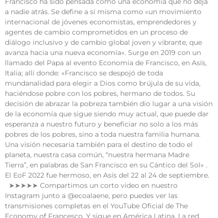
Francisco ha sido pensada como una economía que no deja
a nadie atrás. Se define a sí misma como «un movimiento
internacional de jóvenes economistas, emprendedores y
agentes de cambio comprometidos en un proceso de
diálogo inclusivo y de cambio global joven y vibrante, que
avanza hacia una nueva economía«. Surge en 2019 con un
llamado del Papa al evento Economía de Francisco, en Asís,
Italia; allí donde: «Francisco se despojó de toda
mundanalidad para elegir a Dios como brújula de su vida,
haciéndose pobre con los pobres, hermano de todos. Su
decisión de abrazar la pobreza también dio lugar a una visión
de la economía que sigue siendo muy actual, que puede dar
esperanza a nuestro futuro y beneficiar no solo a los más
pobres de los pobres, sino a toda nuestra familia humana.
Una visión necesaria también para el destino de todo el
planeta, nuestra casa común, “nuestra hermana Madre
Tierra”, en palabras de San Francisco en su Cántico del Sol» .
El EoF 2022 fue hermoso, en Asís del 22 al 24 de septiembre.
➤➤➤➤➤ Compartimos un corto video en nuestro
Instagram junto a @ecoalaene, pero puedes ver las
transmisiones completas en el YouTube Oficial de The
Economy of Francesco. Y sigue en América Latina. La red