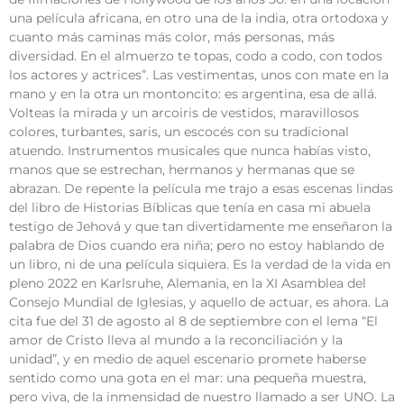
una película africana, en otro una de la india, otra ortodoxa y
cuanto más caminas más color, más personas, más
diversidad. En el almuerzo te topas, codo a codo, con todos
los actores y actrices”. Las vestimentas, unos con mate en la
mano y en la otra un montoncito: es argentina, esa de allá.
Volteas la mirada y un arcoiris de vestidos, maravillosos
colores, turbantes, saris, un escocés con su tradicional
atuendo. Instrumentos musicales que nunca habías visto,
manos que se estrechan, hermanos y hermanas que se
abrazan. De repente la película me trajo a esas escenas lindas
del libro de Historias Bíblicas que tenía en casa mi abuela
testigo de Jehová y que tan divertidamente me enseñaron la
palabra de Dios cuando era niña; pero no estoy hablando de
un libro, ni de una película siquiera. Es la verdad de la vida en
pleno 2022 en Karlsruhe, Alemania, en la XI Asamblea del
Consejo Mundial de Iglesias, y aquello de actuar, es ahora. La
cita fue del 31 de agosto al 8 de septiembre con el lema “El
amor de Cristo lleva al mundo a la reconciliación y la
unidad”, y en medio de aquel escenario promete haberse
sentido como una gota en el mar: una pequeña muestra,
pero viva, de la inmensidad de nuestro llamado a ser UNO. La