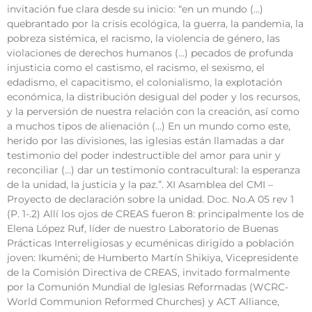
invitación fue clara desde su inicio: “en un mundo (…)
quebrantado por la crisis ecológica, la guerra, la pandemia, la
pobreza sistémica, el racismo, la violencia de género, las
violaciones de derechos humanos (…) pecados de profunda
injusticia como el castismo, el racismo, el sexismo, el
edadismo, el capacitismo, el colonialismo, la explotación
económica, la distribución desigual del poder y los recursos,
y la perversión de nuestra relación con la creación, así como
a muchos tipos de alienación (…) En un mundo como este,
herido por las divisiones, las iglesias están llamadas a dar
testimonio del poder indestructible del amor para unir y
reconciliar (…) dar un testimonio contracultural: la esperanza
de la unidad, la justicia y la paz.”. XI Asamblea del CMI –
Proyecto de declaración sobre la unidad. Doc. No.A 05 rev 1
(P. 1-.2) Allí los ojos de CREAS fueron 8: principalmente los de
Elena López Ruf, líder de nuestro Laboratorio de Buenas
Prácticas Interreligiosas y ecuménicas dirigido a población
joven: Ikuméni; de Humberto Martín Shikiya, Vicepresidente
de la Comisión Directiva de CREAS, invitado formalmente
por la Comunión Mundial de Iglesias Reformadas (WCRC-
World Communion Reformed Churches) y ACT Alliance,