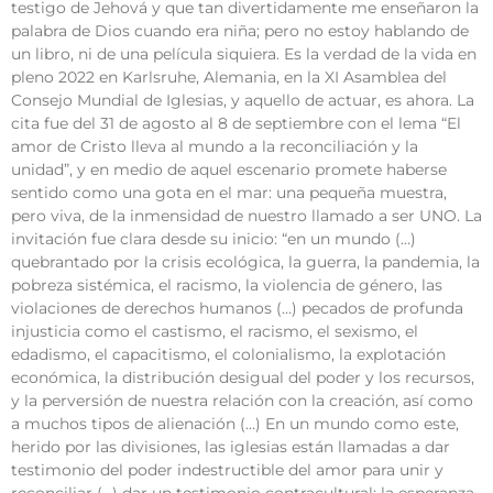
testigo de Jehová y que tan divertidamente me enseñaron la
palabra de Dios cuando era niña; pero no estoy hablando de
un libro, ni de una película siquiera. Es la verdad de la vida en
pleno 2022 en Karlsruhe, Alemania, en la XI Asamblea del
Consejo Mundial de Iglesias, y aquello de actuar, es ahora. La
cita fue del 31 de agosto al 8 de septiembre con el lema “El
amor de Cristo lleva al mundo a la reconciliación y la
unidad”, y en medio de aquel escenario promete haberse
sentido como una gota en el mar: una pequeña muestra,
pero viva, de la inmensidad de nuestro llamado a ser UNO. La
invitación fue clara desde su inicio: “en un mundo (…)
quebrantado por la crisis ecológica, la guerra, la pandemia, la
pobreza sistémica, el racismo, la violencia de género, las
violaciones de derechos humanos (…) pecados de profunda
injusticia como el castismo, el racismo, el sexismo, el
edadismo, el capacitismo, el colonialismo, la explotación
económica, la distribución desigual del poder y los recursos,
y la perversión de nuestra relación con la creación, así como
a muchos tipos de alienación (…) En un mundo como este,
herido por las divisiones, las iglesias están llamadas a dar
testimonio del poder indestructible del amor para unir y