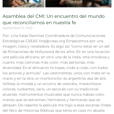
Asamblea del CMI: Un encuentro del mundo
que reconciliamos en nuestra fe
septiembre 21, 2022
Por: Lina Salas Ramírez Coordinadora de Comunicaciones
Estratégicas CREAS lina@creas.org Empecemos por una
imagen; clara y reveladora. Es algo así “como estar en un set
de filmaciones de Hollywood de los años 50: en una locación
una película africana, en otro una de la india, otra ortodoxa y
cuanto más caminas más color, más personas, más
diversidad. En el almuerzo te topas, codo a codo, con todos
los actores y actrices”. Las vestimentas, unos con mate en la
mano y en la otra un montoncito: es argentina, esa de allá.
Volteas la mirada y un arcoiris de vestidos, maravillosos
colores, turbantes, saris, un escocés con su tradicional
atuendo. Instrumentos musicales que nunca habías visto,
manos que se estrechan, hermanos y hermanas que se
abrazan. De repente la película me trajo a esas escenas lindas
del libro de Historias Bíblicas que tenía en casa mi abuela