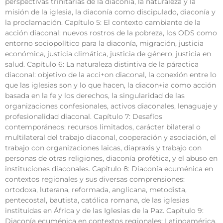
perspectivas trinitarias de la diaconía, la naturaleza y la
misión de la iglesia, la diaconía como discipulado, diaconía y
la proclamación. Capítulo 5: El contexto cambiante de la
acción diaconal: nuevos rostros de la pobreza, los ODS como
entorno sociopolítico para la diaconía, migración, justicia
económica, justicia climática, justicia de género, justicia en
salud. Capítulo 6: La naturaleza distintiva de la páractica
diaconal: objetivo de la acci+on diaconal, la conexión entre lo
que las iglesias son y lo que hacen, la diacon+ia como acción
basada en la fe y los derechos, la singularidad de las
organizaciones confesionales, activos diaconales, lenaguaje y
profesionalidad diaconal. Capítulo 7: Desafíos
contemporáneos: recursos limitados, carácter bilateral o
multilateral del trabajo diaconal, cooperación y asociación, el
trabajo con organizaciones laicas, diapraxis y trabajo con
personas de otras religiones, diaconía profética, y el abuso en
instituciones diaconales. Capítulo 8: Diaconía ecuménica en
contextos regionales y sus diversas comprensiones:
ortodoxa, luterana, reformada, anglicana, metodista,
pentecostal, bautista, católica romana, de las iglesias
instituidas en África y de las Iglesias de la Paz. Capítulo 9:
Diaconía ecuménica en contextos regionales: Latinoamérica,