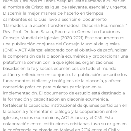
Nicolás. Casi dos mil años después, este llamado a cuidar en
el nombre de Cristo es igual de relevante, esencial y urgente.
Discernir la mejor manera de hacerlo en tiempos
cambiantes es lo que llevó a escribir el documento
‘Llamados a la acción transformadora: Diaconía Ecuménica’.”
Rev. Prof. Dr. Ioan Sauca, Secretario General en funciones
Consejo Mundial de Iglesias (2020-2021) Este documento es
una publicación conjunta del Consejo Mundial de Iglesias
(CMI) y ACT Alianza; elaborado con el objetivo de profundizar
la comprensión de la diaconía ecuménica y proporcionar una
plataforma común con la que iglesias, organizaciones
basadas en la fe y socios ecuménicos de todo el mundo
actúen y reflexionen en conjunto. La publicación describe los
fundamentos bíblicos y teológicos de la diaconía, y ofrece
contenido práctico para quienes participan en su
implementación. El documento de estudio está destinado a
la formación y capacitación en diaconía ecuménica,
fortalecer la capacidad institucional de quienes participan en
la diaconía y fomentar el diálogo y la cooperación entre
iglesias, socios ecuménicos, ACT Alianza y el CMI. Esta
colaboración entre instituciones cristianas tuvo su origen en
la conferencia celebrada en Malawi en 2014 entre el CMI y