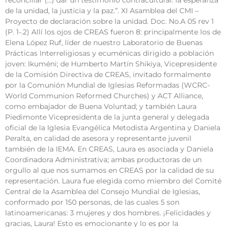
reconciliar (…) dar un testimonio contracultural: la esperanza
de la unidad, la justicia y la paz.”. XI Asamblea del CMI –
Proyecto de declaración sobre la unidad. Doc. No.A 05 rev 1
(P. 1-.2) Allí los ojos de CREAS fueron 8: principalmente los de
Elena López Ruf, líder de nuestro Laboratorio de Buenas
Prácticas Interreligiosas y ecuménicas dirigido a población
joven: Ikuméni; de Humberto Martín Shikiya, Vicepresidente
de la Comisión Directiva de CREAS, invitado formalmente
por la Comunión Mundial de Iglesias Reformadas (WCRC-
World Communion Reformed Churches) y ACT Alliance,
como embajador de Buena Voluntad; y también Laura
Piedimonte Vicepresidenta de la junta general y delegada
oficial de la Iglesia Evangélica Metodista Argentina y Daniela
Peralta, en calidad de asesora y representante juvenil
también de la IEMA. En CREAS, Laura es asociada y Daniela
Coordinadora Administrativa; ambas productoras de un
orgullo al que nos sumamos en CREAS por la calidad de su
representación. Laura fue elegida como miembro del Comité
Central de la Asamblea del Consejo Mundial de Iglesias,
conformado por 150 personas, de las cuales 5 son
latinoamericanas: 3 mujeres y dos hombres. ¡Felicidades y
gracias, Laura! Esto es emocionante y lo es por la