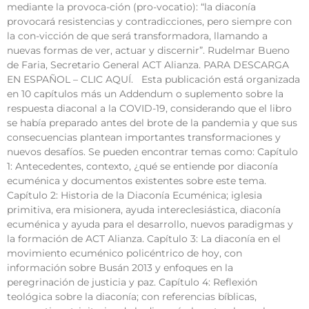
mediante la provoca-ción (pro-vocatio): “la diaconía
provocará resistencias y contradicciones, pero siempre con
la con-vicción de que será transformadora, llamando a
nuevas formas de ver, actuar y discernir”. Rudelmar Bueno
de Faria, Secretario General ACT Alianza. PARA DESCARGA
EN ESPAÑOL – CLIC AQUÍ. Esta publicación está organizada
en 10 capítulos más un Addendum o suplemento sobre la
respuesta diaconal a la COVID-19, considerando que el libro
se había preparado antes del brote de la pandemia y que sus
consecuencias plantean importantes transformaciones y
nuevos desafíos. Se pueden encontrar temas como: Capítulo
1: Antecedentes, contexto, ¿qué se entiende por diaconía
ecuménica y documentos existentes sobre este tema.
Capítulo 2: Historia de la Diaconía Ecuménica; iglesia
primitiva, era misionera, ayuda intereclesiástica, diaconía
ecuménica y ayuda para el desarrollo, nuevos paradigmas y
la formación de ACT Alianza. Capítulo 3: La diaconía en el
movimiento ecuménico policéntrico de hoy, con
información sobre Busán 2013 y enfoques en la
peregrinación de justicia y paz. Capítulo 4: Reflexión
teológica sobre la diaconía; con referencias bíblicas,