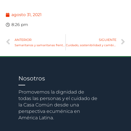
agosto 31, 2021
8:26 pm
ANTERIOR
SIGUIENTE
Samaritanos y samaritanas frente a la urgencia del cambio climático
Cuidado, sostenibilidad y cambio, conceptos claves en la 3ra mesa redonda de Ecoalene
Nosotros
Promovemos la dignidad de
todas las personas y el cuidado de
la Casa Común desde una
perspectiva ecuménica en
América Latina.