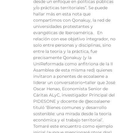
desde un enfoque en políticas públicas
y/o prácticas territoriales”. Se puede
hallar más en esta nota que
compartimos con Qonakuy, la red de
universidades protestantes y
evangélicas de Iberoamérica. En
relación con ese objetivo integrador, no
solo entre personas y disciplinas, sino
entre la teoría y la práctica, fue
precisamente Qonakuy (y la
UniReformada como anfitriona de la II
Asamblea de esta misma red) quienes
invitaron a ponentes de ecoalaene a
liderar un conversatorio+taller que José
Oscar Henao, Economista Senior de
Cáritas ALyC, investigador Principal del
PIDESONE y docente de @ecoalaene
tituló ‘Bienes comunes y desarrollo
sostenible: una mirada desde la teoría
económica y el trabajo territorial’.
Tomaré este encuentro como ejemplo
inicial (aunque mencionaré otros dos)