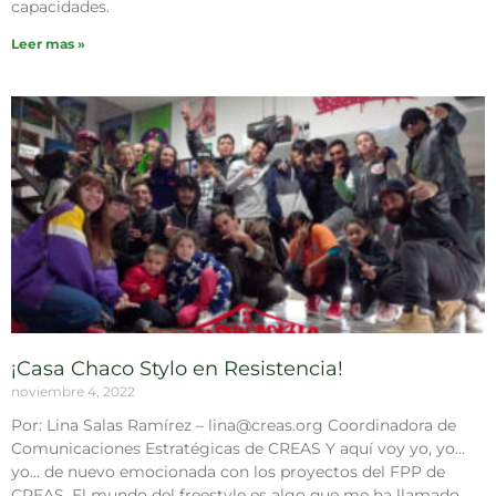
capacidades.
Leer mas »
¡Casa Chaco Stylo en Resistencia!
noviembre 4, 2022
Por: Lina Salas Ramírez – lina@creas.org Coordinadora de
Comunicaciones Estratégicas de CREAS Y aquí voy yo, yo…
yo… de nuevo emocionada con los proyectos del FPP de
CREAS. El mundo del freestyle es algo que me ha llamado