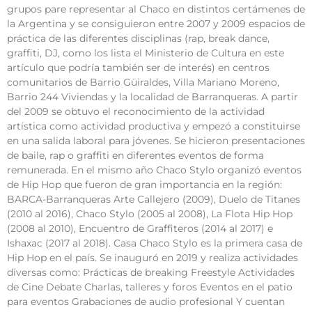
grupos pare representar al Chaco en distintos certámenes de
la Argentina y se consiguieron entre 2007 y 2009 espacios de
práctica de las diferentes disciplinas (rap, break dance,
graffiti, DJ, como los lista el Ministerio de Cultura en este
artículo que podría también ser de interés) en centros
comunitarios de Barrio Güiraldes, Villa Mariano Moreno,
Barrio 244 Viviendas y la localidad de Barranqueras. A partir
del 2009 se obtuvo el reconocimiento de la actividad
artística como actividad productiva y empezó a constituirse
en una salida laboral para jóvenes. Se hicieron presentaciones
de baile, rap o graffiti en diferentes eventos de forma
remunerada. En el mismo año Chaco Stylo organizó eventos
de Hip Hop que fueron de gran importancia en la región:
BARCA-Barranqueras Arte Callejero (2009), Duelo de Titanes
(2010 al 2016), Chaco Stylo (2005 al 2008), La Flota Hip Hop
(2008 al 2010), Encuentro de Graffiteros (2014 al 2017) e
Ishaxac (2017 al 2018). Casa Chaco Stylo es la primera casa de
Hip Hop en el país. Se inauguró en 2019 y realiza actividades
diversas como: Prácticas de breaking Freestyle Actividades
de Cine Debate Charlas, talleres y foros Eventos en el patio
para eventos Grabaciones de audio profesional Y cuentan