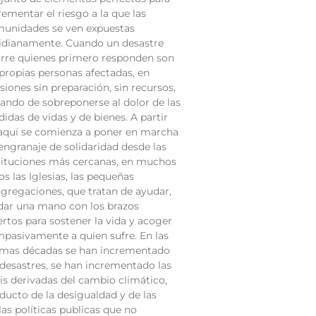
rementar el riesgo a la que las
unidades se ven expuestas
idianamente. Cuando un desastre
rre quienes primero responden son
 propias personas afectadas, en
siones sin preparación, sin recursos,
tando de sobreponerse al dolor de las
didas de vidas y de bienes. A partir
aquí se comienza a poner en marcha
engranaje de solidaridad desde las
tituciones más cercanas, en muchos
os las Iglesias, las pequeñas
gregaciones, que tratan de ayudar,
dar una mano con los brazos
ertos para sostener la vida y acoger
pasivamente a quien sufre. En las
imas décadas se han incrementado
 desastres, se han incrementado las
sis derivadas del cambio climático,
ducto de la desigualdad y de las
as políticas publicas que no