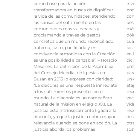
como base para la acción
inv
transformadora en busca de dignificar
pre
la vida de las comunidades; atendiendo
com
las causas del sufrimiento en las
des
comunidades más vulneradas y
más
proclamando a través de gestos
dól
concretos que un mundo reconciliado,
cua
fraterno, justo, pacificado y en
los
convivencia armoniosa con la Creación
en 
es una posibilidad alcanzable”. – Horacio
cic
Mesones. La definición de la Asamblea
pre
del Consejo Mundial de Iglesias en
par
Busan en 2013 lo expresa con claridad:
un 
“La diaconía es una respuesta inmediata
eta
a los sufrimientos presentes en el
rec
mundo. La diaconía es un compañero
vec
natural de la misión en el siglo XXI. La
vid
justicia está intrínsecamente ligada a la
rec
diaconía, ya que la justicia cobra mayor
des
relevancia cuando se pone en acción. La
otr
justicia aborda los problemas
sos