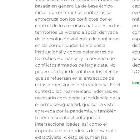
basada en género La de base étnico
cap
racial, que en muchos contextos se
eve
entrecruza con los conflictos por el
más
control de los recursos naturales en los
pro
territorios La violencia social derivada
com
de la resolución violencia de conflictos
esp
en las comunidades La violencia
dis
institucional y contra defensores de
ecu
Derechos Humanos, y la derivada de
par
conflictos armados de larga data. No
dec
podemos dejar de enfatizar los efectos
NO
que se refuerzan en el entrecruce de
Lee
estas dimensiones de la violencia. En el
contexto latinoamericano, además, es
necesario considerar la incidencia de la
enorme desigualdad, que se ha visto
agravada por la pandemia, y también
tener en cuenta el enfoque de
interseccionalidades, así como el
impacto de los modelos de desarrollo
extractivista. A esto se suman las