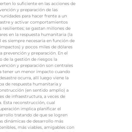
ierten lo suficiente en las acciones de
vención y preparación de las
unidades para hacer frente a un
astre y activar comportamientos
 resilientes; se gastan millones de
ares en la respuesta humanitaria (la
l es siempre necesaria en función de
 impactos) y pocos miles de dólares
la prevención y preparación. En el
lo de la gestión de riesgos la
vención y preparación son centrales
a tener un menor impacto cuando
desastre ocurra, allí luego viene la
pa de respuesta humanitaria y
onstrucción (en sentido amplio) a
es de infraestructura, a veces de
a. Esta reconstrucción, cual
uperación implica planificar el
arrollo tratando de que se logren
as dinámicas de desarrollo más
tenibles, más viables, amigables con