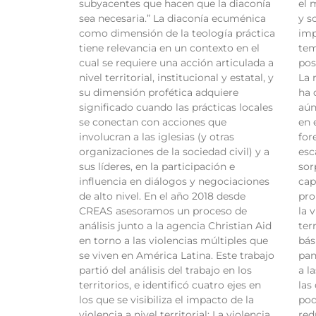
subyacentes que hacen que la diaconía
el 
sea necesaria.” La diaconía ecuménica
y s
como dimensión de la teología práctica
imp
tiene relevancia en un contexto en el
tem
cual se requiere una acción articulada a
pos
nivel territorial, institucional y estatal, y
La 
su dimensión profética adquiere
ha 
significado cuando las prácticas locales
aún
se conectan con acciones que
en 
involucran a las iglesias (y otras
for
organizaciones de la sociedad civil) y a
esc
sus líderes, en la participación e
sor
influencia en diálogos y negociaciones
cap
de alto nivel. En el año 2018 desde
pro
CREAS asesoramos un proceso de
la 
análisis junto a la agencia Christian Aid
ter
en torno a las violencias múltiples que
bás
se viven en América Latina. Este trabajo
pa
partió del análisis del trabajo en los
a l
territorios, e identificó cuatro ejes en
las
los que se visibiliza el impacto de la
pod
violencia a nivel territorial: La violencia
red