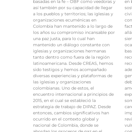
basadas en la fe – OBF como veedoras y
en 
así también por su capacidad de llegar
sos
a los pueblos y territorios; las iglesias y
civ
organizaciones ecuménicas en
com
Colombia han mantenido a lo largo de
fac
los años su compromiso incansable por
all
una paz justa, para lo cual han
sie
mantenido un diálogo constante con
oca
iglesias y organizaciones hermanas
bas
tanto dentro como fuera de la región
rec
latinoamericana. Desde CREAS, hemos
rec
sido testigos y hemos acompañado
ade
diversas experiencias y plataformas de
gen
las iglesias y organizaciones
deb
colombianas. Uno de estos, el
ame
encuentro internacional a principios de
exp
2015, en el cual se estableció la
som
estrategia de trabajo de DIPAZ. Desde
car
entonces, cambios significativos han
imp
ocurrido en el contexto global y
rev
nacional de Colombia, donde se
vul
abordan los procesos de paz en el
con