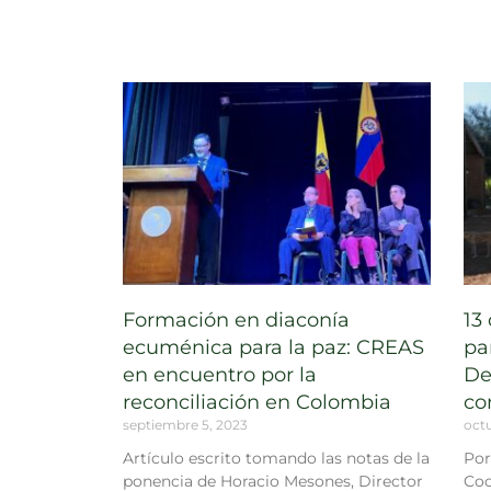
Formación en diaconía
13
ecuménica para la paz: CREAS
pa
en encuentro por la
De
reconciliación en Colombia
co
septiembre 5, 2023
octu
Artículo escrito tomando las notas de la
Por
ponencia de Horacio Mesones, Director
Coo