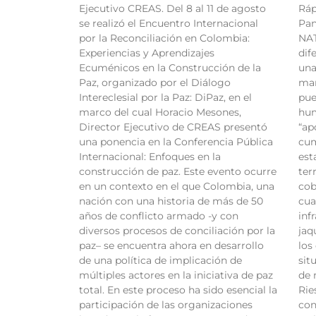
Ejecutivo CREAS. Del 8 al 11 de agosto
Ráp
se realizó el Encuentro Internacional
Pan
por la Reconciliación en Colombia:
NAT
Experiencias y Aprendizajes
dif
Ecuménicos en la Construcción de la
una
Paz, organizado por el Diálogo
man
Intereclesial por la Paz: DiPaz, en el
pue
marco del cual Horacio Mesones,
hum
Director Ejecutivo de CREAS presentó
“ap
una ponencia en la Conferencia Pública
cum
Internacional: Enfoques en la
est
construcción de paz. Este evento ocurre
ter
en un contexto en el que Colombia, una
cob
nación con una historia de más de 50
cua
años de conflicto armado -y con
inf
diversos procesos de conciliación por la
jaq
paz– se encuentra ahora en desarrollo
los
de una política de implicación de
sit
múltiples actores en la iniciativa de paz
de 
total. En este proceso ha sido esencial la
Rie
participación de las organizaciones
con