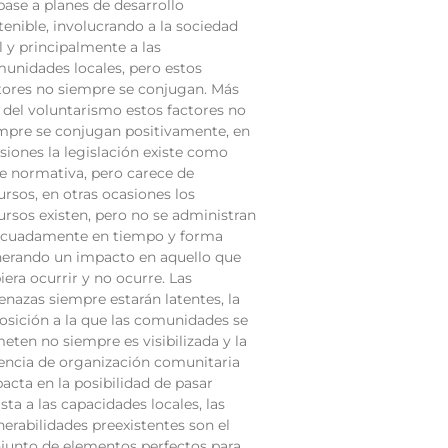
base a planes de desarrollo
tenible, involucrando a la sociedad
il y principalmente a las
unidades locales, pero estos
tores no siempre se conjugan. Más
á del voluntarismo estos factores no
mpre se conjugan positivamente, en
siones la legislación existe como
e normativa, pero carece de
ursos, en otras ocasiones los
ursos existen, pero no se administran
cuadamente en tiempo y forma
erando un impacto en aquello que
iera ocurrir y no ocurre. Las
nazas siempre estarán latentes, la
osición a la que las comunidades se
eten no siempre es visibilizada y la
encia de organización comunitaria
acta en la posibilidad de pasar
ista a las capacidades locales, las
nerabilidades preexistentes son el
junto de elementos perfectos para