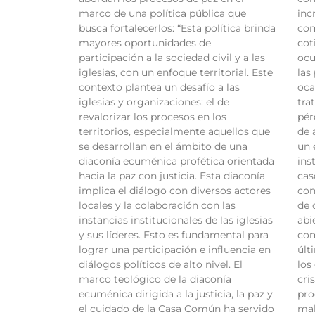
marco de una política pública que
inc
busca fortalecerlos: “Esta política brinda
com
mayores oportunidades de
cot
participación a la sociedad civil y a las
ocu
iglesias, con un enfoque territorial. Este
las
contexto plantea un desafío a las
oca
iglesias y organizaciones: el de
tra
revalorizar los procesos en los
pér
territorios, especialmente aquellos que
de 
se desarrollan en el ámbito de una
un 
diaconía ecuménica profética orientada
ins
hacia la paz con justicia. Esta diaconía
cas
implica el diálogo con diversos actores
con
locales y la colaboración con las
de 
instancias institucionales de las iglesias
abi
y sus líderes. Esto es fundamental para
com
lograr una participación e influencia en
últ
diálogos políticos de alto nivel. El
los
marco teológico de la diaconía
cri
ecuménica dirigida a la justicia, la paz y
pro
el cuidado de la Casa Común ha servido
mal