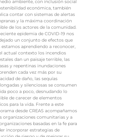
medio ambiente, con inclusión social
ostenibilidad económica, también
lica contar con sistemas de alertas
pranas y la máxima coordinación
ible de los actores de la comunidad.
reciente epidemia de COVID-19 nos
dejado un conjunto de efectos que
 estamos aprendiendo a reconocer,
el actual contexto los incendios
estales dan un paisaje terrible, las
asas y repentinas inundaciones
prenden cada vez más por su
acidad de daño, las sequías
longadas y silenciosas se consumen
vida poco a poco, desnudando lo
rible de carecer de elementos
icos para la vida. Frente a este
norama desde CREAS acompañamos
as organizaciones comunitarias y a
 organizaciones basadas en la fe para
er incorporar estrategias de
ucción de riesgo y de mejorar su