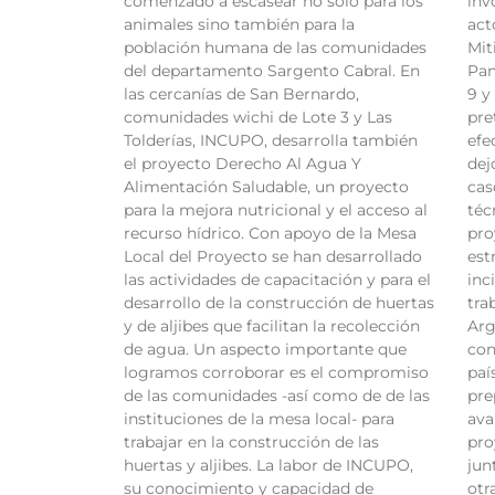
comenzado a escasear no sólo para los
inv
animales sino también para la
act
población humana de las comunidades
Mit
del departamento Sargento Cabral. En
Pan
las cercanías de San Bernardo,
9 y
comunidades wichi de Lote 3 y Las
pre
Tolderías, INCUPO, desarrolla también
efe
el proyecto Derecho Al Agua Y
dej
Alimentación Saludable, un proyecto
cas
para la mejora nutricional y el acceso al
téc
recurso hídrico. Con apoyo de la Mesa
pro
Local del Proyecto se han desarrollado
est
las actividades de capacitación y para el
inc
desarrollo de la construcción de huertas
tra
y de aljibes que facilitan la recolección
Arg
de agua. Un aspecto importante que
con
logramos corroborar es el compromiso
paí
de las comunidades -así como de de las
pre
instituciones de la mesa local- para
ava
trabajar en la construcción de las
pro
huertas y aljibes. La labor de INCUPO,
jun
su conocimiento y capacidad de
otr