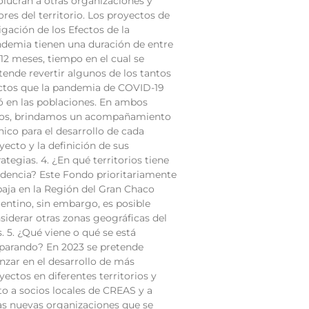
olucran a otras organizaciones y
ores del territorio. Los proyectos de
igación de los Efectos de la
demia tienen una duración de entre
 12 meses, tiempo en el cual se
tende revertir algunos de los tantos
ctos que la pandemia de COVID-19
ó en las poblaciones. En ambos
os, brindamos un acompañamiento
nico para el desarrollo de cada
yecto y la definición de sus
rategias. 4. ¿En qué territorios tiene
idencia? Este Fondo prioritariamente
baja en la Región del Gran Chaco
entino, sin embargo, es posible
siderar otras zonas geográficas del
s. 5. ¿Qué viene o qué se está
parando? En 2023 se pretende
nzar en el desarrollo de más
yectos en diferentes territorios y
to a socios locales de CREAS y a
as nuevas organizaciones que se