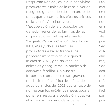
Respuesta Rápida-, es la que han vivido
Efe
productores rurales de la zona al ver en
asp
riesgo su ganado debido a un brote de
en 
rabia, que se suma a los efectos críticos
de 
de la sequía. Allí el proyecto
pue
“Recuperación de la producción de
en 
ganado menor de las familias de las
vio
organizaciones del departamento
ate
Sargento Cabral – Chaco” liderado por
pre
INCUPO ayudó a las familias
Seg
productoras a hacer frente a los
col
primeros impactos de la sequía de
ali
inicios de 2022, y así salvar a los
mej
animales y asegurarse un mínimo de
Soc
consumo familiar. Un número
des
importante de aspectos se agravaron
med
por la situación crítica de la falta de
ref
agua de inicios del 2023 que en caso de
con
no mejorar los próximos meses podría
fac
poner en riesgo a la población, pues ya
par
el acceso y consumo de agua ha
pre