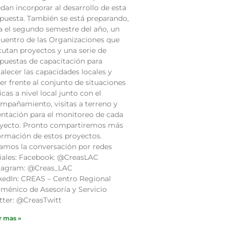
dan incorporar al desarrollo de esta
puesta. También se está preparando,
a el segundo semestre del año, un
uentro de las Organizaciones que
cutan proyectos y una serie de
puestas de capacitación para
talecer las capacidades locales y
er frente al conjunto de situaciones
ticas a nivel local junto con el
mpañamiento, visitas a terreno y
entación para el monitoreo de cada
yecto. Pronto compartiremos más
ormación de estos proyectos.
amos la conversación por redes
iales: Facebook: @CreasLAC
tagram: @Creas_LAC
kedIn: CREAS – Centro Regional
ménico de Asesoría y Servicio
tter: @CreasTwitt
r mas »