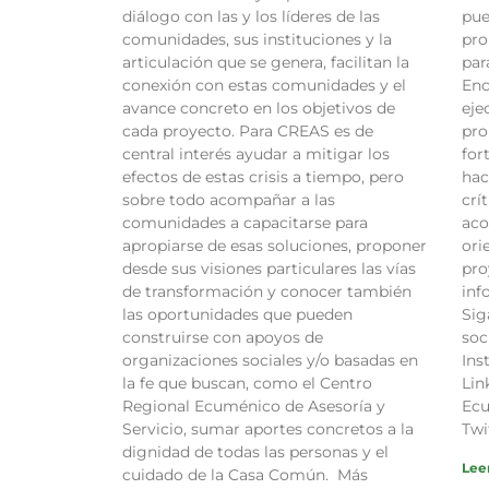
diálogo con las y los líderes de las
pue
comunidades, sus instituciones y la
pro
articulación que se genera, facilitan la
par
conexión con estas comunidades y el
Enc
avance concreto en los objetivos de
eje
cada proyecto. Para CREAS es de
pro
central interés ayudar a mitigar los
for
efectos de estas crisis a tiempo, pero
hac
sobre todo acompañar a las
crí
comunidades a capacitarse para
aco
apropiarse de esas soluciones, proponer
ori
desde sus visiones particulares las vías
pro
de transformación y conocer también
inf
las oportunidades que pueden
Sig
construirse con apoyos de
soc
organizaciones sociales y/o basadas en
Ins
la fe que buscan, como el Centro
Lin
Regional Ecuménico de Asesoría y
Ecu
Servicio, sumar aportes concretos a la
Twi
dignidad de todas las personas y el
Lee
cuidado de la Casa Común. Más