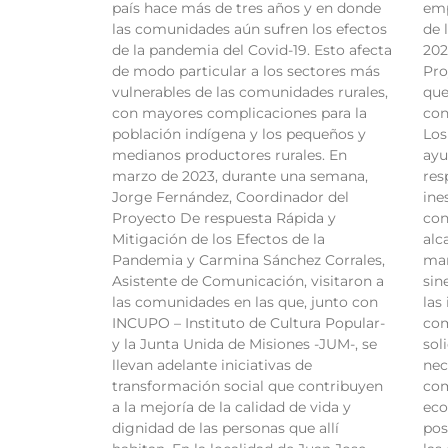
país hace más de tres años y en donde
emp
las comunidades aún sufren los efectos
de 
de la pandemia del Covid-19. Esto afecta
202
de modo particular a los sectores más
Pro
vulnerables de las comunidades rurales,
que
con mayores complicaciones para la
con
población indígena y los pequeños y
Los
medianos productores rurales. En
ayu
marzo de 2023, durante una semana,
res
Jorge Fernández, Coordinador del
ine
Proyecto De respuesta Rápida y
con
Mitigación de los Efectos de la
alc
Pandemia y Carmina Sánchez Corrales,
man
Asistente de Comunicación, visitaron a
sin
las comunidades en las que, junto con
las
INCUPO – Instituto de Cultura Popular-
com
y la Junta Unida de Misiones -JUM-, se
sol
llevan adelante iniciativas de
nec
transformación social que contribuyen
com
a la mejoría de la calidad de vida y
eco
dignidad de las personas que allí
pos