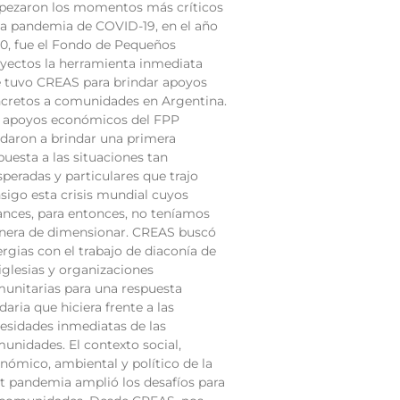
ezaron los momentos más críticos
la pandemia de COVID-19, en el año
0, fue el Fondo de Pequeños
yectos la herramienta inmediata
 tuvo CREAS para brindar apoyos
cretos a comunidades en Argentina.
 apoyos económicos del FPP
daron a brindar una primera
puesta a las situaciones tan
speradas y particulares que trajo
sigo esta crisis mundial cuyos
ances, para entonces, no teníamos
era de dimensionar. CREAS buscó
ergias con el trabajo de diaconía de
 iglesias y organizaciones
unitarias para una respuesta
idaria que hiciera frente a las
esidades inmediatas de las
unidades. El contexto social,
nómico, ambiental y político de la
t pandemia amplió los desafíos para