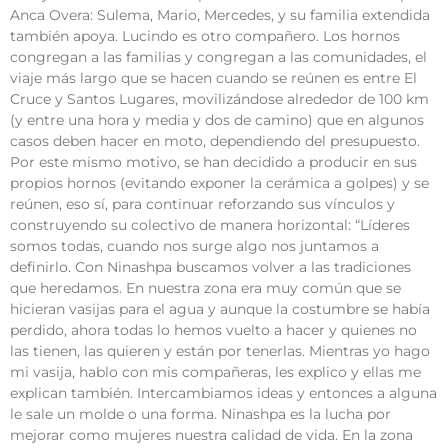
Anca Overa: Sulema, Mario, Mercedes, y su familia extendida
también apoya. Lucindo es otro compañero. Los hornos
congregan a las familias y congregan a las comunidades, el
viaje más largo que se hacen cuando se reúnen es entre El
Cruce y Santos Lugares, movilizándose alrededor de 100 km
(y entre una hora y media y dos de camino) que en algunos
casos deben hacer en moto, dependiendo del presupuesto.
Por este mismo motivo, se han decidido a producir en sus
propios hornos (evitando exponer la cerámica a golpes) y se
reúnen, eso sí, para continuar reforzando sus vínculos y
construyendo su colectivo de manera horizontal: “Líderes
somos todas, cuando nos surge algo nos juntamos a
definirlo. Con Ninashpa buscamos volver a las tradiciones
que heredamos. En nuestra zona era muy común que se
hicieran vasijas para el agua y aunque la costumbre se había
perdido, ahora todas lo hemos vuelto a hacer y quienes no
las tienen, las quieren y están por tenerlas. Mientras yo hago
mi vasija, hablo con mis compañeras, les explico y ellas me
explican también. Intercambiamos ideas y entonces a alguna
le sale un molde o una forma. Ninashpa es la lucha por
mejorar como mujeres nuestra calidad de vida. En la zona