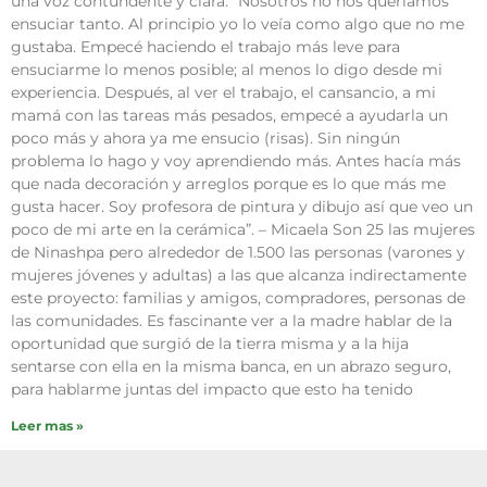
una voz contundente y clara. “Nosotros no nos queríamos
ensuciar tanto. Al principio yo lo veía como algo que no me
gustaba. Empecé haciendo el trabajo más leve para
ensuciarme lo menos posible; al menos lo digo desde mi
experiencia. Después, al ver el trabajo, el cansancio, a mi
mamá con las tareas más pesados, empecé a ayudarla un
poco más y ahora ya me ensucio (risas). Sin ningún
problema lo hago y voy aprendiendo más. Antes hacía más
que nada decoración y arreglos porque es lo que más me
gusta hacer. Soy profesora de pintura y dibujo así que veo un
poco de mi arte en la cerámica”. – Micaela Son 25 las mujeres
de Ninashpa pero alrededor de 1.500 las personas (varones y
mujeres jóvenes y adultas) a las que alcanza indirectamente
este proyecto: familias y amigos, compradores, personas de
las comunidades. Es fascinante ver a la madre hablar de la
oportunidad que surgió de la tierra misma y a la hija
sentarse con ella en la misma banca, en un abrazo seguro,
para hablarme juntas del impacto que esto ha tenido
Leer mas »