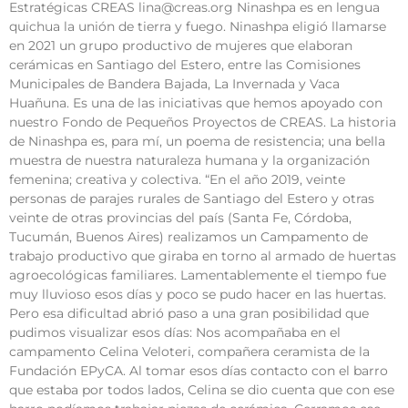
Estratégicas CREAS lina@creas.org Ninashpa es en lengua
quichua la unión de tierra y fuego. Ninashpa eligió llamarse
en 2021 un grupo productivo de mujeres que elaboran
cerámicas en Santiago del Estero, entre las Comisiones
Municipales de Bandera Bajada, La Invernada y Vaca
Huañuna. Es una de las iniciativas que hemos apoyado con
nuestro Fondo de Pequeños Proyectos de CREAS. La historia
de Ninashpa es, para mí, un poema de resistencia; una bella
muestra de nuestra naturaleza humana y la organización
femenina; creativa y colectiva. “En el año 2019, veinte
personas de parajes rurales de Santiago del Estero y otras
veinte de otras provincias del país (Santa Fe, Córdoba,
Tucumán, Buenos Aires) realizamos un Campamento de
trabajo productivo que giraba en torno al armado de huertas
agroecológicas familiares. Lamentablemente el tiempo fue
muy lluvioso esos días y poco se pudo hacer en las huertas.
Pero esa dificultad abrió paso a una gran posibilidad que
pudimos visualizar esos días: Nos acompañaba en el
campamento Celina Veloteri, compañera ceramista de la
Fundación EPyCA. Al tomar esos días contacto con el barro
que estaba por todos lados, Celina se dio cuenta que con ese