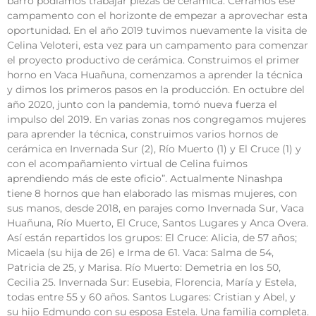
barro podíamos trabajar piezas de cerámica. Cerramos ese
campamento con el horizonte de empezar a aprovechar esta
oportunidad. En el año 2019 tuvimos nuevamente la visita de
Celina Veloteri, esta vez para un campamento para comenzar
el proyecto productivo de cerámica. Construimos el primer
horno en Vaca Huañuna, comenzamos a aprender la técnica
y dimos los primeros pasos en la producción. En octubre del
año 2020, junto con la pandemia, tomó nueva fuerza el
impulso del 2019. En varias zonas nos congregamos mujeres
para aprender la técnica, construimos varios hornos de
cerámica en Invernada Sur (2), Río Muerto (1) y El Cruce (1) y
con el acompañamiento virtual de Celina fuimos
aprendiendo más de este oficio”. Actualmente Ninashpa
tiene 8 hornos que han elaborado las mismas mujeres, con
sus manos, desde 2018, en parajes como Invernada Sur, Vaca
Huañuna, Río Muerto, El Cruce, Santos Lugares y Anca Overa.
Así están repartidos los grupos: El Cruce: Alicia, de 57 años;
Micaela (su hija de 26) e Irma de 61. Vaca: Salma de 54,
Patricia de 25, y Marisa. Río Muerto: Demetria en los 50,
Cecilia 25. Invernada Sur: Eusebia, Florencia, María y Estela,
todas entre 55 y 60 años. Santos Lugares: Cristian y Abel, y
su hijo Edmundo con su esposa Estela. Una familia completa.