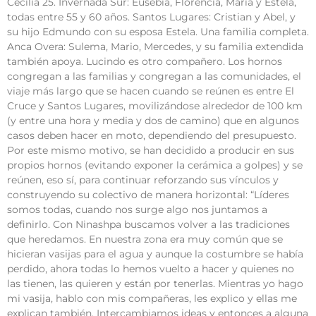
Cecilia 25. Invernada Sur: Eusebia, Florencia, María y Estela,
todas entre 55 y 60 años. Santos Lugares: Cristian y Abel, y
su hijo Edmundo con su esposa Estela. Una familia completa.
Anca Overa: Sulema, Mario, Mercedes, y su familia extendida
también apoya. Lucindo es otro compañero. Los hornos
congregan a las familias y congregan a las comunidades, el
viaje más largo que se hacen cuando se reúnen es entre El
Cruce y Santos Lugares, movilizándose alrededor de 100 km
(y entre una hora y media y dos de camino) que en algunos
casos deben hacer en moto, dependiendo del presupuesto.
Por este mismo motivo, se han decidido a producir en sus
propios hornos (evitando exponer la cerámica a golpes) y se
reúnen, eso sí, para continuar reforzando sus vínculos y
construyendo su colectivo de manera horizontal: “Líderes
somos todas, cuando nos surge algo nos juntamos a
definirlo. Con Ninashpa buscamos volver a las tradiciones
que heredamos. En nuestra zona era muy común que se
hicieran vasijas para el agua y aunque la costumbre se había
perdido, ahora todas lo hemos vuelto a hacer y quienes no
las tienen, las quieren y están por tenerlas. Mientras yo hago
mi vasija, hablo con mis compañeras, les explico y ellas me
explican también. Intercambiamos ideas y entonces a alguna