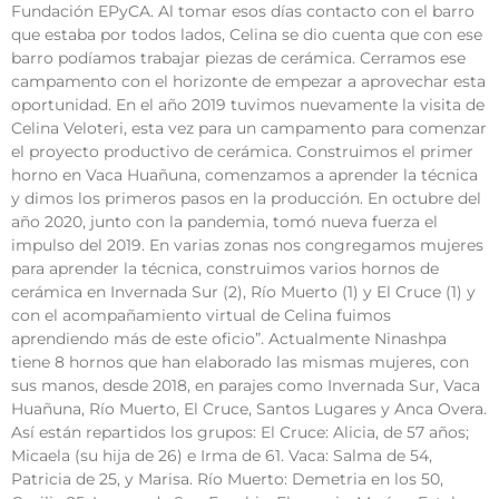
Fundación EPyCA. Al tomar esos días contacto con el barro
que estaba por todos lados, Celina se dio cuenta que con ese
barro podíamos trabajar piezas de cerámica. Cerramos ese
campamento con el horizonte de empezar a aprovechar esta
oportunidad. En el año 2019 tuvimos nuevamente la visita de
Celina Veloteri, esta vez para un campamento para comenzar
el proyecto productivo de cerámica. Construimos el primer
horno en Vaca Huañuna, comenzamos a aprender la técnica
y dimos los primeros pasos en la producción. En octubre del
año 2020, junto con la pandemia, tomó nueva fuerza el
impulso del 2019. En varias zonas nos congregamos mujeres
para aprender la técnica, construimos varios hornos de
cerámica en Invernada Sur (2), Río Muerto (1) y El Cruce (1) y
con el acompañamiento virtual de Celina fuimos
aprendiendo más de este oficio”. Actualmente Ninashpa
tiene 8 hornos que han elaborado las mismas mujeres, con
sus manos, desde 2018, en parajes como Invernada Sur, Vaca
Huañuna, Río Muerto, El Cruce, Santos Lugares y Anca Overa.
Así están repartidos los grupos: El Cruce: Alicia, de 57 años;
Micaela (su hija de 26) e Irma de 61. Vaca: Salma de 54,
Patricia de 25, y Marisa. Río Muerto: Demetria en los 50,