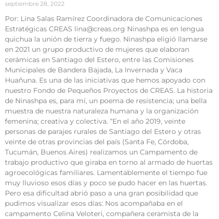
septiembre 28, 2022
Por: Lina Salas Ramírez Coordinadora de Comunicaciones
Estratégicas CREAS lina@creas.org Ninashpa es en lengua
quichua la unión de tierra y fuego. Ninashpa eligió llamarse
en 2021 un grupo productivo de mujeres que elaboran
cerámicas en Santiago del Estero, entre las Comisiones
Municipales de Bandera Bajada, La Invernada y Vaca
Huañuna. Es una de las iniciativas que hemos apoyado con
nuestro Fondo de Pequeños Proyectos de CREAS. La historia
de Ninashpa es, para mí, un poema de resistencia; una bella
muestra de nuestra naturaleza humana y la organización
femenina; creativa y colectiva. “En el año 2019, veinte
personas de parajes rurales de Santiago del Estero y otras
veinte de otras provincias del país (Santa Fe, Córdoba,
Tucumán, Buenos Aires) realizamos un Campamento de
trabajo productivo que giraba en torno al armado de huertas
agroecológicas familiares. Lamentablemente el tiempo fue
muy lluvioso esos días y poco se pudo hacer en las huertas.
Pero esa dificultad abrió paso a una gran posibilidad que
pudimos visualizar esos días: Nos acompañaba en el
campamento Celina Veloteri, compañera ceramista de la